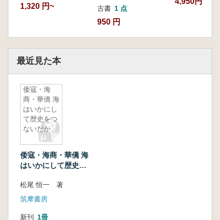
4,950円
1,320 円~
古書
1 点
950 円
最近見た本
倭寇・海
商・華僑 海
はいかにし
て歴史をつ
ないだか
倭寇・海商・華僑 海
はいかにして歴史を
つないだか
松尾 恒一 著
筑摩書房
新刊
1冊