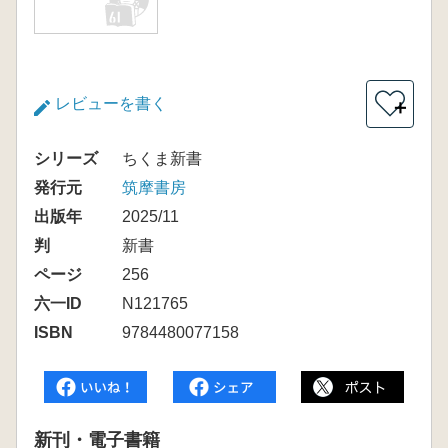
レビューを書く
＋
シリーズ
ちくま新書
発行元
筑摩書房
出版年
2025/11
判
新書
ページ
256
六一ID
N121765
ISBN
9784480077158
新刊・電子書籍