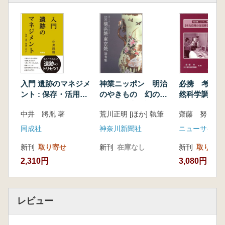
入門 遺跡のマネジメ
神業ニッポン 明治
必携 考古資
ント : 保存・活用・
のやきもの 幻の横
然科学調査法
整備のために
浜焼・東京焼論考集
中井 將胤 著
荒川正明 [ほか] 執筆
齋藤 努 監
同成社
神奈川新聞社
ニューサイエ
新刊
取り寄せ
新刊
在庫なし
新刊
取り寄せ
2,310円
3,080円
レビュー