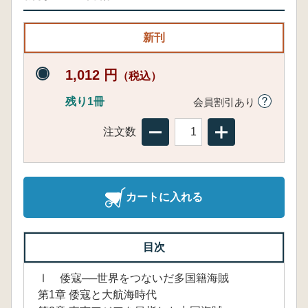
新刊
1,012 円
（税込）
残り1冊
会員割引あり
注文数
カートに入れる
目次
Ⅰ 倭寇──世界をつないだ多国籍海賊
第1章 倭寇と大航海時代