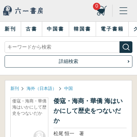
0
新刊
古書
中国書
韓国書
電子書籍
詳細検索
新刊
海外（日本語）
中国
倭寇・海商・華僑 海はい
倭寇・海商・華僑
海はいかにして歴
かにして歴史をつないだ
史をつないだか
か
松尾 恒一 著