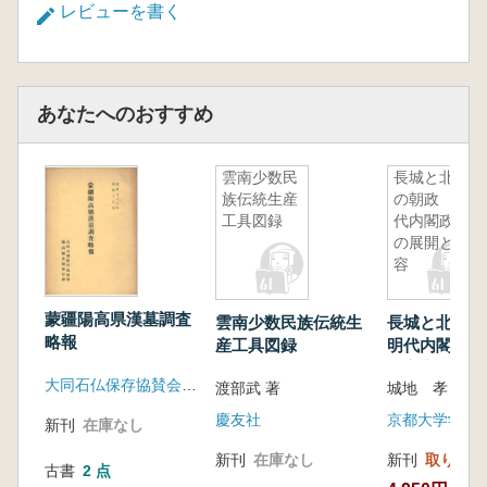
レビューを書く
あなたへのおすすめ
雲南少数民
長城と北京
族伝統生産
の朝政 明
工具図録
代内閣政治
の展開と変
容
蒙疆陽高県漢墓調査
雲南少数民族伝統生
長城と北京
略報
産工具図録
明代内閣政治
と変容
大同石仏保存協賛会 大和書院
渡部武 著
城地 孝 著
慶友社
京都大学学術
新刊
在庫なし
新刊
在庫なし
新刊
取り寄せ
古書
2 点