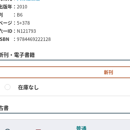
出版年
2010
判
B6
ページ
5+378
六一ID
N121793
ISBN
9784469222128
新刊・電子書籍
新刊
在庫なし
古書
普通