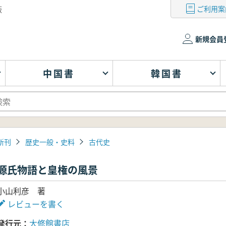
ご利用案
版
新規会員
中国書
韓国書
新刊
歴史一般・史料
古代史
源氏物語と皇権の風景
小山利彦 著
レビューを書く
発行元
大修館書店