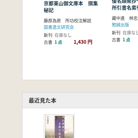
倭名類聚抄
京都東山御文庫本 撰集
所引書名索
秘記
藤原為房 所功校注解説
勉誠出版
国書逸文研究会
新刊
在庫な
新刊
在庫なし
古書
1 点
1,430 円
古書
1 点
最近見た本