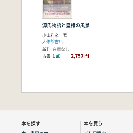
源氏物語と皇権の風景
小山利彦 著
大修館書店
新刊
在庫なし
2,750 円
古書
1 点
本を探す
本を買う