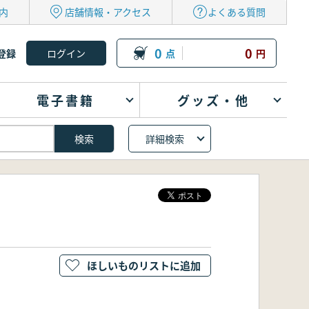
内
店舗情報・アクセス
よくある質問
0
0
登録
点
円
電子書籍
グッズ・他
詳細検索
ほしいものリストに追加