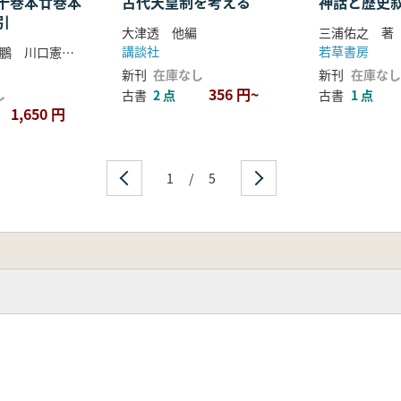
十巻本廿巻本
古代天皇制を考える
神話と歴史
引
大津透 他編
三浦佑之 著
講談社
若草書房
藏中進 林忠鵬 川口憲治 編
新刊
在庫なし
新刊
在庫なし
356 円~
し
古書
2 点
古書
1 点
1,650 円
1
/
5