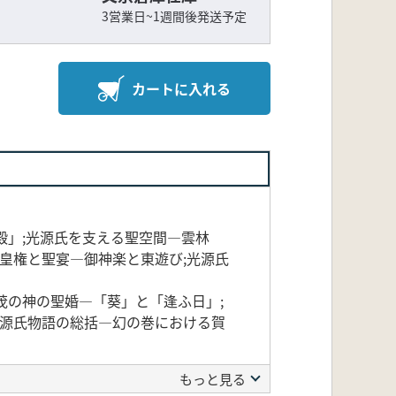
3営業日~1週間後発送予定
カートに入れる
殿」;光源氏を支える聖空間—雲林
皇権と聖宴—御神楽と東遊び;光源氏
茂の神の聖婚—「葵」と「逢ふ日」;
光源氏物語の総括—幻の巻における賀
もっと見る