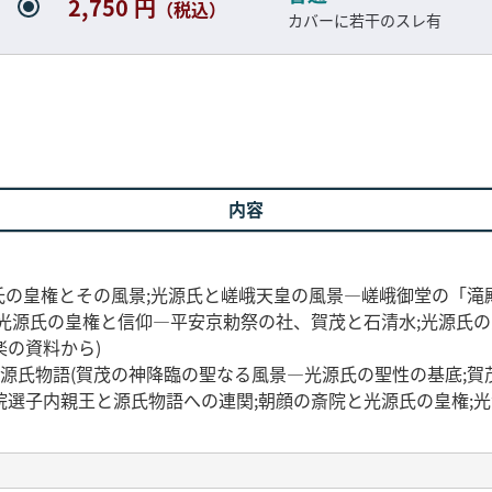
2,750 円
（税込）
カバーに若干のスレ有
内容
氏の皇権とその風景;光源氏と嵯峨天皇の風景—嵯峨御堂の「滝
光源氏の皇権と信仰—平安京勅祭の社、賀茂と石清水;光源氏の
の資料から)
源氏物語(賀茂の神降臨の聖なる風景—光源氏の聖性の基底;賀
院選子内親王と源氏物語への連関;朝顔の斎院と光源氏の皇権;