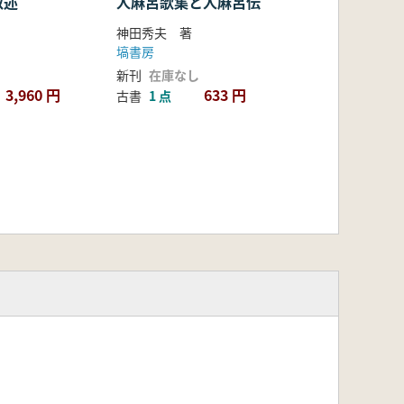
叙述
人麻呂歌集と人麻呂伝
神田秀夫 著
塙書房
新刊
在庫なし
3,960 円
633 円
古書
1 点