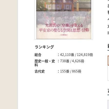
ランキング
総合
42,110番 / 124,819冊
歴史一般・史
738番 / 4,626冊
料
古代史
155番 / 865冊