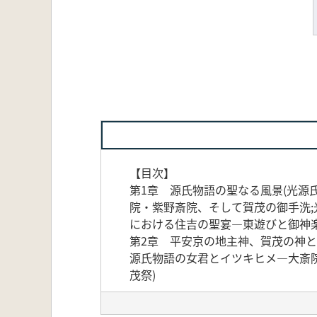
【目次】
第1章 源氏物語の聖なる風景(光源
院・紫野斎院、そして賀茂の御手洗;
における住吉の聖宴—東遊びと御神楽
第2章 平安京の地主神、賀茂の神と
源氏物語の女君とイツキヒメ—大斎
茂祭)