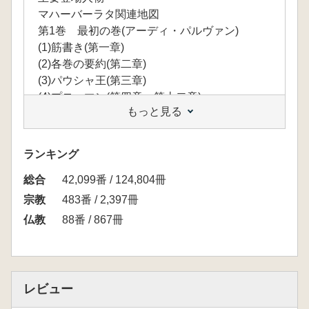
マハーバーラタ関連地図
第1巻 最初の巻(アーディ・パルヴァン)
(1)筋書き(第一章)
(2)各巻の要約(第二章)
(3)パウシャ王(第三章)
(4)プローマン(第四章―第十二章)
もっと見る
(5)アースティーカ(第十三章―第五十三章)
(6)最初の家系の降下(第五十三章―第五十八章)
(7)起源(第五十九章―第百二十三章)
ランキング
(8)ラックの家の火災(第百二十四章―第百三十
総合
八章)
42,099番 / 124,804冊
法蔵館文庫版『原典訳 マハーバーラタ』の刊
宗教
483番 / 2,397冊
行にあたって 川村悠人
仏教
88番 / 867冊
レビュー