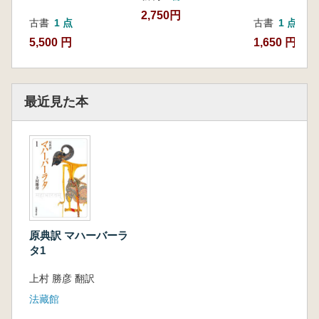
2,750円
古書
1 点
古書
1 点
5,500 円
1,650 円
最近見た本
原典訳 マハーバーラ
タ1
上村 勝彦 翻訳
法藏館