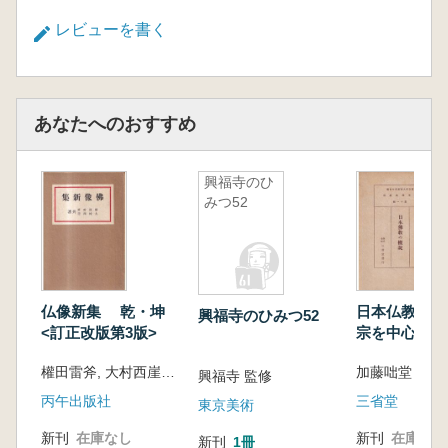
レビューを書く
あなたへのおすすめ
興福寺のひ
みつ52
仏像新集 乾・坤
日本仏教の概説
興福寺のひみつ52
<訂正改版第3版>
宗を中心とし
權田雷斧, 大村西崖 共著
加藤咄堂 著
興福寺 監修
丙午出版社
三省堂
東京美術
新刊
在庫なし
新刊
在庫なし
新刊
1冊