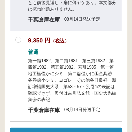
とも前後見返し・扉に薄ヤケあり。本文部分
は概ね問題ありません。
08月14日発送予定
千葉倉庫在庫
9,350 円
（税込）
普通
第一篇1982、第二篇1981、第三篇1982、第
四篇1982、第五篇1982、索引1985 第一篇
地面極僅かにシミ 第二篇僅かに函金具跡
各巻函小シミ、ヨゴレ その他各冊良好 新
訂増補国史大系 第53～57・別巻1の表記は
確認できず、奥付は吉川弘文館・国史大系編
集会の表記
08月14日発送予定
千葉倉庫在庫