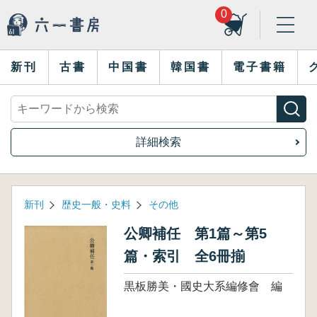
0
新刊
古書
中国書
韓国書
電子書籍
詳細検索
新刊
歴史一般・史料
その他
公卿補任 第1篇～第5
篇・索引 全6冊揃
黒板勝美・國史大系編修會 編