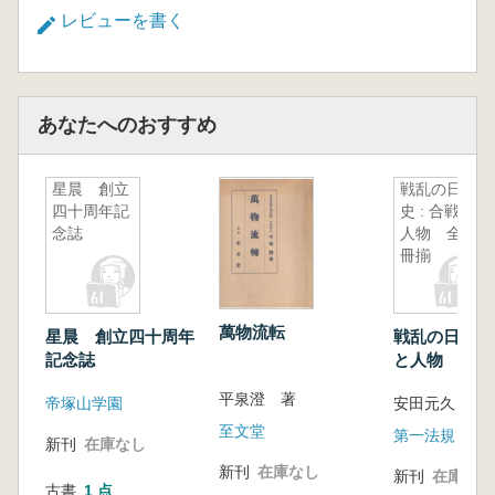
レビューを書く
あなたへのおすすめ
星晨 創立
戦乱の日本
四十周年記
史 : 合戦と
念誌
人物 全12
冊揃
萬物流転
星晨 創立四十周年
戦乱の日本史 
記念誌
と人物 全1
平泉澄 著
帝塚山学園
安田元久 監
至文堂
第一法規
新刊
在庫なし
新刊
在庫なし
新刊
在庫なし
古書
1 点