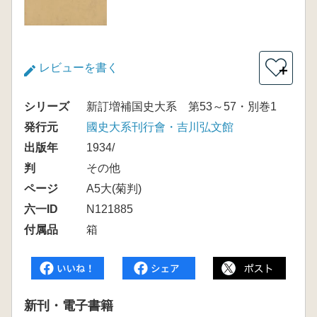
レビューを書く
＋
シリーズ
新訂増補国史大系 第53～57・別巻1
発行元
國史大系刊行會・吉川弘文館
出版年
1934/
判
その他
ページ
A5大(菊判)
六一ID
N121885
付属品
箱
新刊・電子書籍