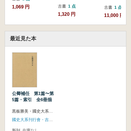
古書
1 点
1,069 円
古書
1 点
1,320 円
11,000 円
最近見た本
公卿補任 第1篇〜第
5篇・索引 全6冊揃
黒板勝美・國史大系編修會 編
國史大系刊行會・吉川弘文館
新刊
在庫なし