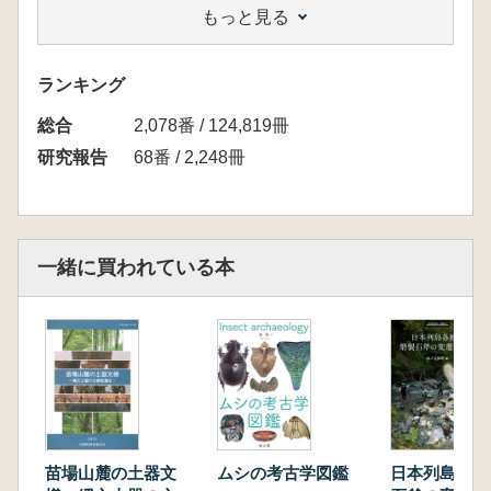
もっと見る
石坂圭介 苗場山麓地域から見た撚糸文期の土
器様相
佐藤信之 津南町における押型文土器
ランキング
毒島正明 苗場山麓周辺の田戸上層式古段階期
総合
の土器様相 一八斗蒔原式土器の位置づけと展
2,078番 / 124,819冊
開
研究報告
68番 / 2,248冊
毒島正明 苗場山麓周辺の田戸上層式新段階期
の土器様相 西倉式土器の位置づけと展開
高橋清文 苗場山麓における早期後葉条痕紋土
器群
一緒に買われている本
高橋清文 苗場山麓における早期後葉・末葉の
絡条体圧痕紋土器群
谷藤保彦 前期初頭・前葉の土器群
コラム(拡散する布目式土器)(谷藤保彦)
寺崎裕助 魚沼地域の縄文前期中葉の土器 根
小屋式土器の再検討
谷藤保彦 前期中葉後半の土器群 諏訪前東式
の設定メモ
苗場山麓の土器文
ムシの考古学図鑑
日本列島各地