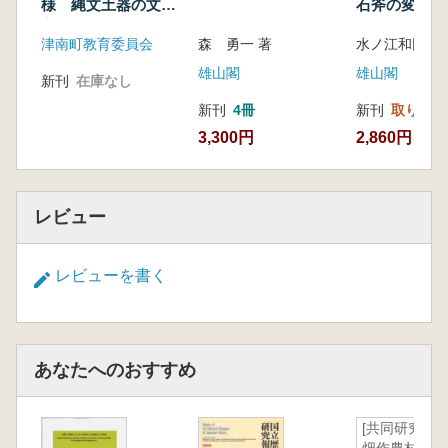
関根慎二 力タチからみた刈羽式上器と諸磯b
様 縄文土器の文様
石斧の変遷と
変遷史
式土器 白きたおやかな峰を駈ける蒼き狼白き
津南町教育委員会
森 勇一 著
水ノ江和同 編
牝鹿を追う
雄山閣
雄山閣
石原正敏 苗場山麓における諸磯c式上器
新刊
在庫なし
寺崎裕助 魚沼地域の縄文前期末葉～中期初頭
新刊
4冊
新刊
取り寄せ
の土器
3,300円
2,860円
長澤展生 苗場山麓周辺の中期前葉の土器様相
長澤展生 苗場山麓周辺の中期中葉前半の土器
様相 五丁歩式土器の独自性とその変化
レビュー
長澤展生 苗場山麓周辺の中期中葉後半の土器
様相 馬高式土器の地域性とその変化
新田康則 苗場山麓における中期後葉前半の土
レビューを書く
器群 栃倉式土器の地域的様相
阿部昭典 苗場山麓周辺の中期後葉の土器 沖
ノ原式土器
コラム(火焔土器模造品と山内清男)(佐藤雅
あなたへのおすすめ
一)
石坂圭介 苗場山麓から見る後期初頭の土器様
[共同研究]
相 城之腰式土器、三十稲場式土器