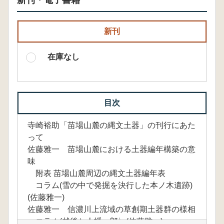
新刊・電子書籍
新刊
在庫なし
目次
寺崎裕助「苗場山麓の縄文土器」の刊行にあた
って
佐藤雅一 苗場山麓における土器編年構築の意
味
附表 苗場山麓周辺の縄文土器編年表
コラム(雪の中で発掘を決行した本ノ木遺跡)
(佐藤雅一)
佐藤雅一 信濃川上流域の草創期土器群の様相
コラム(越後と人幡一郎〉(佐藤雅一)