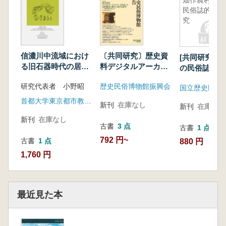
畑作農村の
石坂圭介 苗場山麓を中心とした後期前葉の土
民俗誌的研
器様相 ひんご式土器、南二十稲場式土器
究
コラム(南二十稲場 遺跡なのか地点なのか)
(石坂圭介)
石坂圭介 信濃川・阿賀野川流域における加曽
信濃川中流域におけ
〔共同研究〕歴史資
[共同研究]畑
利Bl式並行期 野首K式土器
る旧石器時代の居住
料デジタルアーカイ
の民俗誌的研
類型と石材環境
ブデータを用いた知
コラム(山内清男博士と上野原遺跡 はがき
研究代表者 小野昭
歴史民俗博物館振興会
的構造の創生に関す
国立歴史民俗
が語る研究史)(新田康則)
る研究 小袖屏風を
首都大学東京都市教養学部考古学研究室
古澤妥史 津南町周辺の縄文時代後期中葉～後
新刊
在庫なし
新刊
在庫なし
対象として
葉土器
新刊
在庫なし
古書
3 点
渡邊裕之 苗場山麓周辺の縄文晩期の土器
古書
1 点
792 円~
古書
1 点
880 円
1,760 円
最近見た本