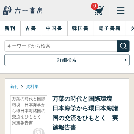
0
新刊
古書
中国書
韓国書
電子書籍
詳細検索
新刊
資料集
万葉の時代と国際環境
万葉の時代と国際
環境 日本海学か
日本海学から環日本海諸
ら環日本海諸国の
交流をひもとく
国の交流をひもとく 実
実施報告書
施報告書