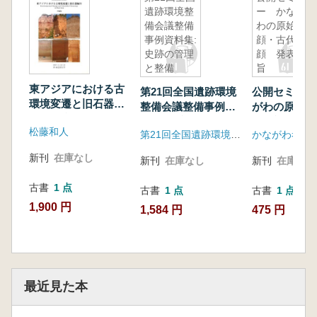
遺跡環境整
ー かなが
備会議整備
わの原始の
事例資料集:
顔・古代の
史跡の管理
顔 発表要
と整備
旨
東アジアにおける古
第21回全国遺跡環境
公開セミナー
環境変遷と旧石器編
整備会議整備事例資
がわの原始の
年 : 予稿集
料集:史跡の管理と整
代の顔 発表
松藤和人
第21回全国遺跡環境整備会議実行委員会(茨城県教育委員会・土浦市教育委員会)
かながわ考古
備
新刊
在庫なし
新刊
在庫なし
新刊
在庫なし
古書
1 点
古書
1 点
古書
1 点
1,900 円
1,584 円
475 円
最近見た本