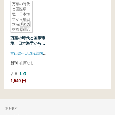
万葉の時代
と国際環
境 日本海
学から環日
本海諸国の
交流をひも
とく 実施
万葉の時代と国際環
報告書
境 日本海学から環
日本海諸国の交流を
富山県生活環境部国際・日本海政策課 日本海学推進機構
ひもとく 実施報告
書
新刊
在庫なし
古書
1 点
1,540 円
本を探す