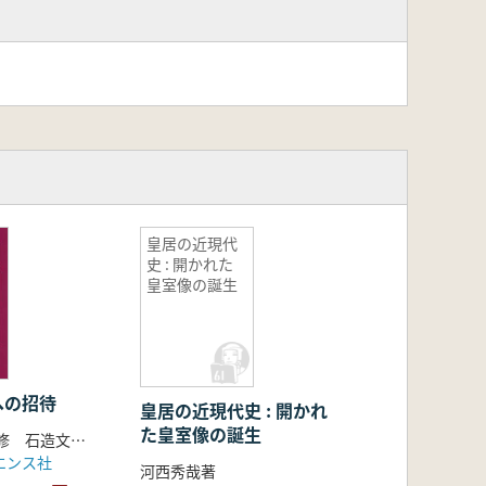
皇居の近現代
史 : 開かれた
皇室像の誕生
への招待
皇居の近現代史 : 開かれ
た皇室像の誕生
坂詰 秀一 監修 石造文化財調査研究所 編
エンス社
河西秀哉著