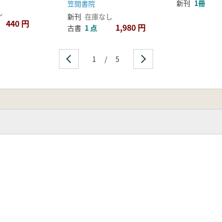
新刊
1冊
笠間書院
し
新刊
在庫なし
440 円
1,980 円
古書
1 点
1
/
5