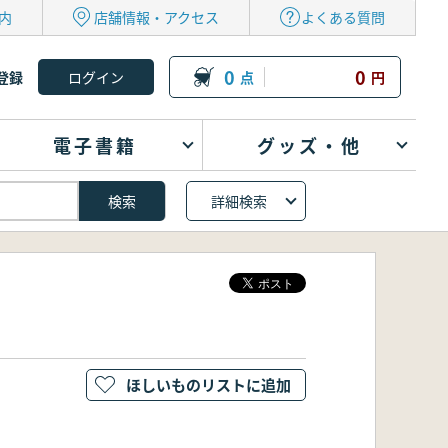
内
店舗情報・アクセス
よくある質問
0
0
登録
点
円
電子書籍
グッズ・他
詳細検索
ほしいものリストに追加