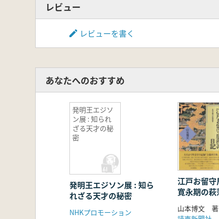
レビュー
レビューを書く
あなたへのおすすめ
発明王エジソ
ン展 : 知られ
ざる天才の秘
密
江戸お留守居
発明王エジソン展 : 知ら
寛永期の萩
れざる天才の秘密
山本博文 著
NHKプロモーション
読売新聞社