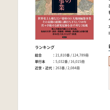
ランキング
総合
21,810番 / 124,789冊
単行本
5,032番 / 16,015冊
近世・近代
263番 / 2,084冊