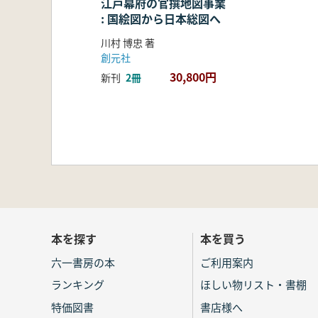
江戸幕府の官撰地図事業
: 国絵図から日本総図へ
川村 博忠 著
創元社
30,800円
新刊
2冊
本を探す
本を買う
六一書房の本
ご利用案内
ランキング
ほしい物リスト・書棚
特価図書
書店様へ