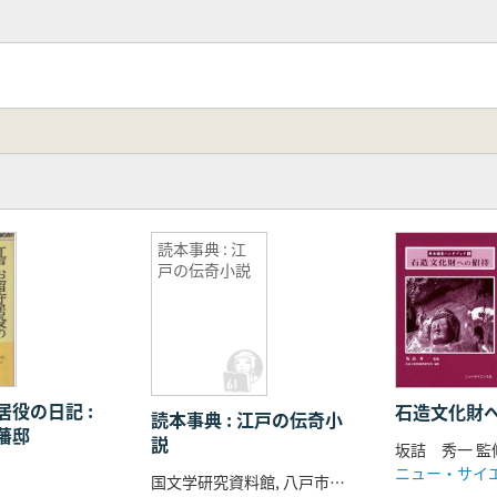
読本事典 : 江
戸の伝奇小説
役の日記 :
石造文化財
読本事典 : 江戸の伝奇小
藩邸
説
ニュー・サイ
国文学研究資料館, 八戸市立図書館編