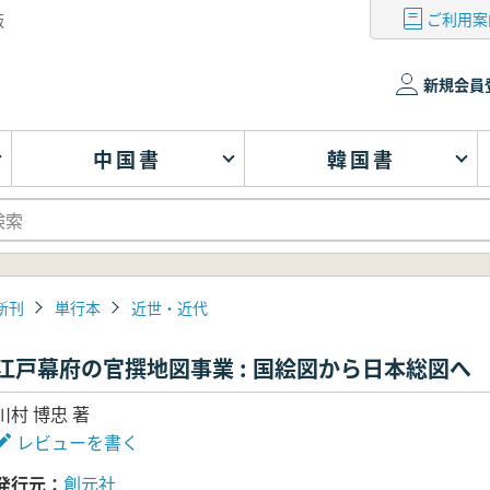
ご利用案
版
新規会員
中国書
韓国書
新刊
単行本
近世・近代
江戸幕府の官撰地図事業 : 国絵図から日本総図へ
川村 博忠 著
レビューを書く
発行元
創元社