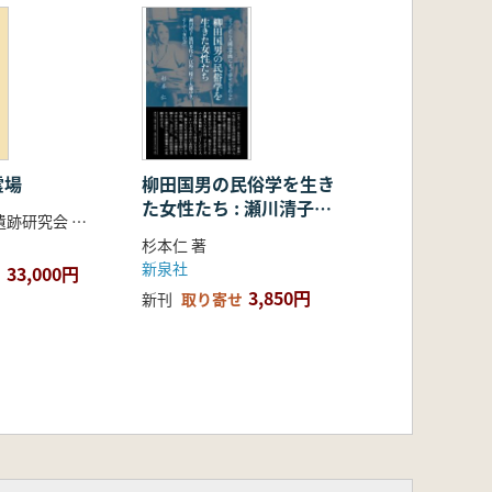
霊場
柳田国男の民俗学を生き
た女性たち : 瀬川清子・
九州山岳霊場遺跡研究会 編集
能田多代子・江馬三枝
杉本仁 著
子・大藤ゆき、そして
新泉社
33,000円
「女の会」 : どうしたら
3,850円
新刊
取り寄せ
人間は学問によって倖せ
になれるか