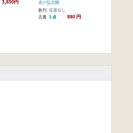
3,850円
吉川弘文館
新刊
在庫なし
880 円
古書
1 点