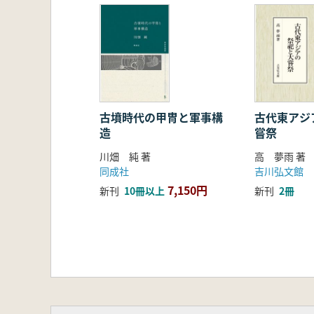
第6章 大日本沿海輿地全図
終章 江戸幕府撰日本総図のまとめ
あとがき――伊能図以後
資料館索引
資料名索引
絵図索引
事項索引
古墳時代の甲冑と軍事構
古代東アジ
造
嘗祭
人名索引
川畑 純 著
高 夢雨 著
同成社
吉川弘文館
7,150円
新刊
10冊以上
新刊
2冊