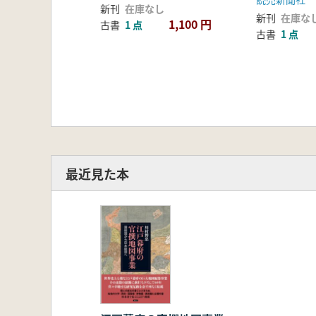
新刊
在庫なし
新刊
在庫な
1,100 円
古書
1 点
古書
1 点
最近見た本