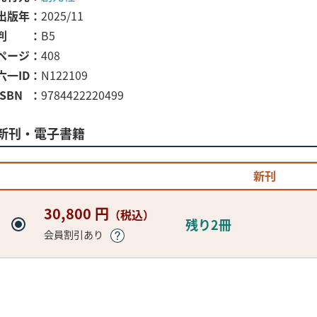
出版年
2025/11
判
B5
ページ
408
六一ID
N122109
ISBN
9784422220499
新刊・電子書籍
新刊
30,800 円
（税込）
残り2冊
会員割引あり