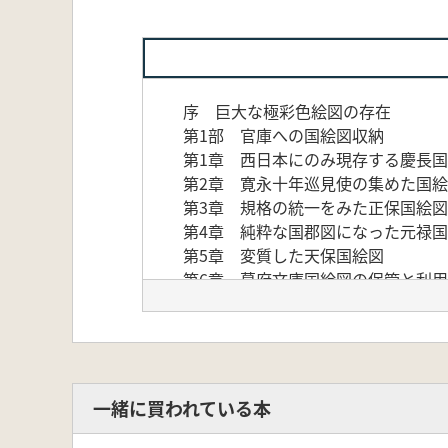
序 巨大な極彩色絵図の存在
第1部 官庫への国絵図収納
第1章 西日本にのみ現存する慶長
第2章 寛永十年巡見使の集めた国
第3章 規格の統一をみた正保国絵図
第4章 純粋な国郡図になった元禄
第5章 変質した天保国絵図
第6章 幕府文庫国絵図の保管と利用
第7章 新政府に継承された明治国
第2部 江戸幕府が編んだ日本総図
第1章 江戸初期日本総図研究の展開
第2章 江戸初期日本総図研究の総括
第3章 正保日本図
一緒に買われている本
第4章 元禄日本図
第5章 享保日本図