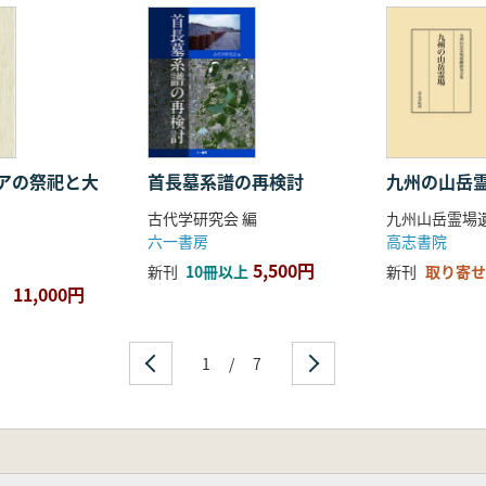
アの祭祀と大
首長墓系譜の再検討
九州の山岳
古代学研究会 編
六一書房
高志書院
5,500円
新刊
10冊以上
新刊
取り寄せ
11,000円
1
/
7