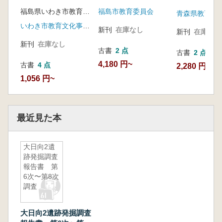
福島県いわき市教育委員会
福島市教育委員会
青森県教育委
いわき市教育文化事業団
新刊
在庫なし
新刊
在庫なし
新刊
在庫なし
古書
2 点
古書
2 点
4,180 円~
古書
4 点
2,280 円~
1,056 円~
最近見た本
大日向2遺
跡発掘調査
報告書 第
6次〜第8次
調査
大日向2遺跡発掘調査