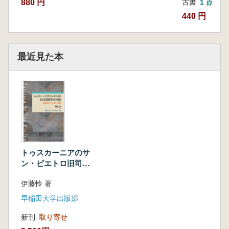
880 円
古書
1 点
440 円
最近見た本
トゥスカーニアのサ
ン・ピエトロ旧司教
座聖堂壁画 : 聖堂装
伊藤怜 著
飾プログラムをめぐ
る試論
早稲田大学出版部
新刊
取り寄せ