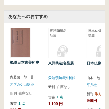
あなたへのおすすめ
東洋陶磁名
日本仏像史
品展
講義
概説日本古美術史
東洋陶磁名品展
日本仏像史講
内藤藤一郎 著
愛知県陶磁資料館
山本 勉 著
スズカケ出版部
平凡社
新刊
在庫なし
新刊
在庫なし
新刊
取り寄せ
古書
1 点
946円
古書
1 点
1,100 円