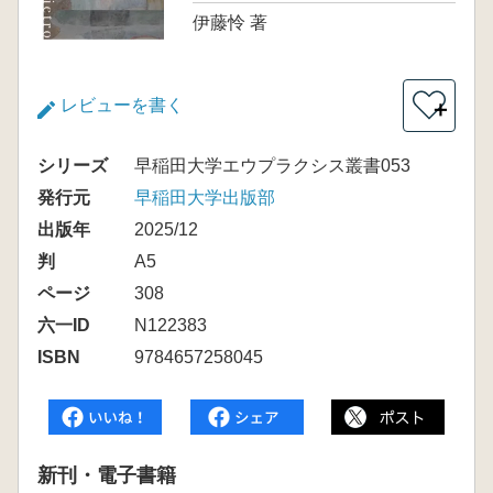
伊藤怜 著
レビューを書く
＋
シリーズ
早稲田大学エウプラクシス叢書053
発行元
早稲田大学出版部
出版年
2025/12
判
A5
ページ
308
六一ID
N122383
ISBN
9784657258045
新刊・電子書籍