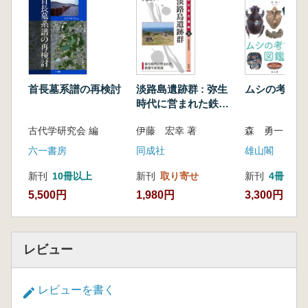
首長墓系譜の再検討
淡路島遺跡群 : 弥生
ムシの考古学
時代に営まれた鉄器
生産集落
古代学研究会 編
伊藤 宏幸 著
森 勇一 著
六一書房
同成社
雄山閣
新刊
10冊以上
新刊
取り寄せ
新刊
4冊
5,500円
1,980円
3,300円
レビュー
レビューを書く