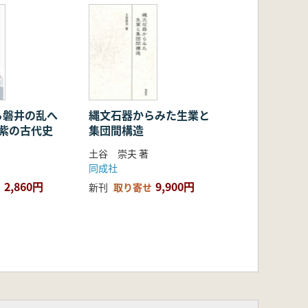
空倉・空屋)
の下)
ら磐井の乱へ
縄文石器からみた生業と
筑紫の古代史
集団間構造
土谷 崇夫 著
同成社
2,860円
9,900円
新刊
取り寄せ