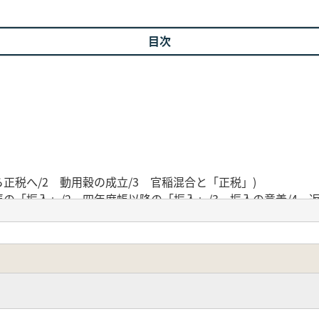
目次
正税へ/2 動用穀の成立/3 官稲混合と「正税」)
の「振入」/2 四年度帳以降の「振入」/3 振入の意義/4 
2 簸振量定だけを記す帳/3 和泉帳の簸振量計/4 「簸」の意
税帳式の内容と公布/2 正税帳式移行に伴う作業/3 正税帳式の
 空倉/4 新造/5 破倉と修理)