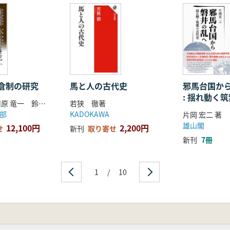
借倉と空倉/2 周防帳の倉・屋の変化/3 越前帳の借倉・借屋と
性
」の使用/2「分」は成立途上/3 把の下の単位「半」/4「分」
倉制の研究
馬と人の古代史
邪馬台国か
: 揺れ動く
篠川 賢 大川原 竜一 鈴木 正信 著
若狭 徹著
部
KADOKAWA
片岡 宏二 著
雄山閣
12,100円
2,200円
せ
新刊
取り寄せ
新刊
7冊
1
/
10
—