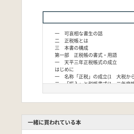
一 可哀相な書生の話
二 正税帳とは
三 本書の構成
第一部 正税帳の書式・用語
一 天平三年正税帳式の成立
はじめに
一 名称「正税」の成立(1 大税から
二 「振入」と税帳書式(1 二年度帳
納振入の意義)
三 簸振量(1 簸振量定・振量未簸/
四 天平三年正税帳式の成立(1 正
むすび
二 倉屋の「借」と「空」
一緒に買われている本
はじめに
一 倉屋の用語(1 借納/2 借倉/3