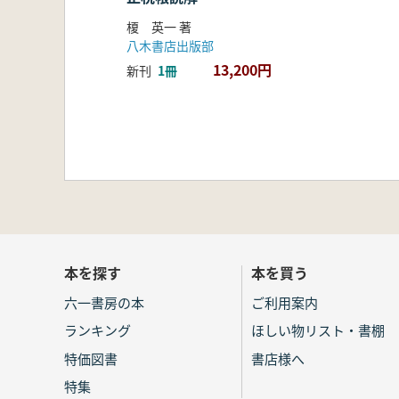
四 駿河国
榎 英一 著
五 和泉監・尾張国・薩摩国・越前
八木書店出版部
六 正月十四日斎会の開始
13,200円
新刊
1冊
会計帳簿として—むすびにかえて—
第三部 正税帳からみる
十二 大税帳・郡稲帳からみた出挙
はじめに
一 大倭国大税帳の出挙(1 史料/2 
二 出挙と国司(1 国司巡行/2 国
三 郡稲帳の出挙(1 大税と郡稲/2
四 複数の官稲の出挙
むすび
本を探す
本を買う
十三 正税帳からみた天平の暦
はじめに
六一書房の本
ご利用案内
一 正税帳からみた暦(1 天平二年(七三
ランキング
ほしい物リスト・書棚
平十年(七三八))
特価図書
書店様へ
二 暦からみた正税帳(1 天平四年
むすび
特集