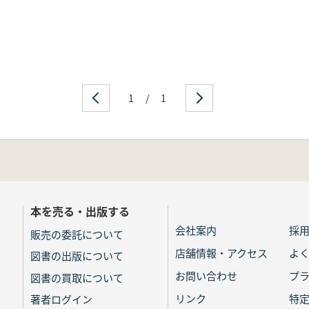
国
1
/
1
操作の存在/3 未納)
司と養郡/3 大倭国の特殊性)
 越前国郡稲帳の出挙)
本を売る・出版する
会社案内
採
販売の委託について
〇)/2 天平四年(七三二)/3 天平六年(七三四)/4 天平八年(
店舗情報・アクセス
よ
図書の出版について
お問い合わせ
プ
図書の買取について
度越前国郡稲帳の暦の誤り/2 新任国司への給粮法と暦/3 天
リンク
特
著者ログイン