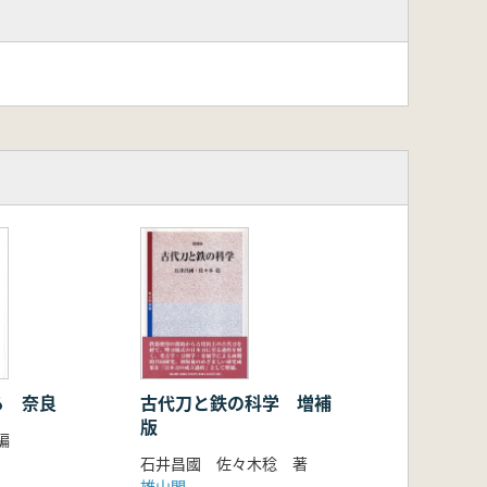
交換/6 神戸穀/7 租/8 振納)
る 奈良
古代刀と鉄の科学 増補
版
編
石井昌國 佐々木稔 著
雄山閣