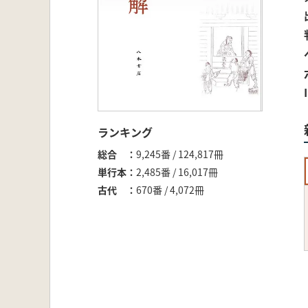
ランキング
総合
9,245番 / 124,817冊
単行本
2,485番 / 16,017冊
古代
670番 / 4,072冊