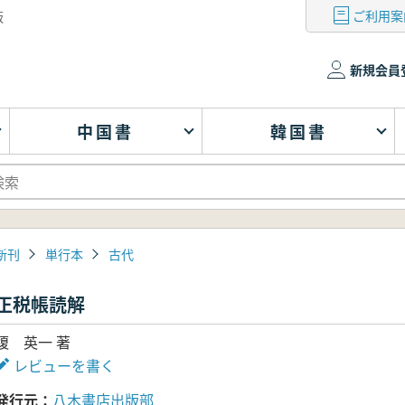
ご利用案
版
新規会員
中国書
韓国書
新刊
単行本
古代
正税帳読解
榎 英一 著
レビューを書く
発行元
八木書店出版部