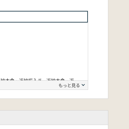
返納本倉・返納振入/5 返納本倉・返
もっと見る
味)
目的)