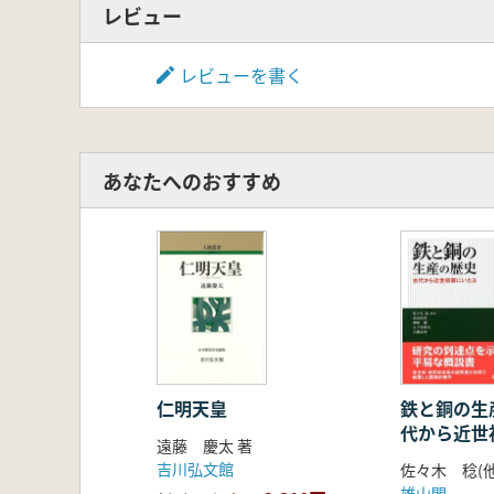
三 新案の検討
レビュー
六 天平十年度周防国正税帳の左大
第二部 正税帳を読む
レビューを書く
七 大倭国大税帳の稲穀政策
はじめに
一 穀と穎の動き(1 山辺郡部の記事/
二 穀・穎の操作の目的(1 大税穀増
あなたへのおすすめ
むすび
八 和泉監正税帳の倉屋記事
はじめに
一 倉付帳
二 大鳥郡の量計と除耗
三 和泉郡の量計
四 大鳥郡(2)倉と和泉郡(1)倉の違い
五 量計の目的
六 当年度和泉監司の体制
仁明天皇
鉄と銅の生
むすび
代から近世
遠藤 慶太 著
九 不動倉とカギ
吉川弘文館
佐々木 稔(
はじめに
雄山閣