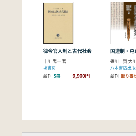
二 複数帳にみる変化(1 駿河帳の
むすび
三 穎稲の単位「分」と正税帳の個
はじめに
一 穎稲の単位としての「分」(1「分
二 九年駿河帳と十年駿河帳の違い
むすび
律令官人制と古代社会
国造制・屯
四 不動酒
十川 陽一 著
はじめに
塙書房
八木書店出版
一 長門帳の大税不動酒
9,900円
新刊
5冊
新刊
取り寄
二 大税帳の酒
三 郡稲帳の酒
四 九年和泉帳の酒
五 十一年伊豆帳の不動酒
大税不動酒の性格—むすびにかえて
五 越前国郡稲帳断簡の接続順
一 問題の所在
二 断簡の内容