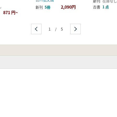
新刊
在庫なし
2,090円
し
古書
1 点
新刊
5冊
国大税帳/2 天平四年度隠岐国正税帳/3 天平六年度・十年度
871 円~
正税帳/6 天平十一年度伊豆国正税帳)
1
/
5
法/2 駿河帳/3 周防帳/4 尾張帳/5 隠岐帳/6 紀伊帳/7
2 大倭帳/3 薩摩帳/4 和泉帳/5 長門帳)
斐村/2 川上村)
院分置の可能性/2 不動倉の下尽と移築/3 稲穀増加政策/4