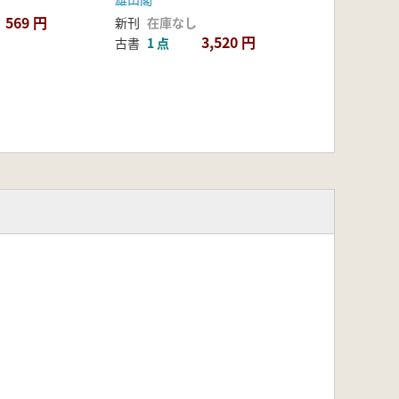
569 円
新刊
在庫なし
周防国正税帳/4 天平九年度長門国正
3,520 円
古書
1 点
 越前帳)
 不動穀使用/5 「出雲国風土記」の