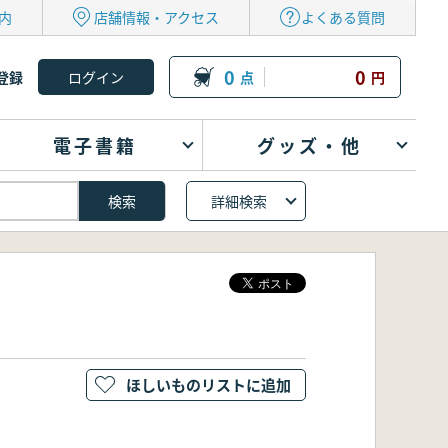
内
店舗情報・アクセス
よくある質問
0
0
登録
点
円
電子書籍
グッズ・他
詳細検索
ほしいものリストに追加