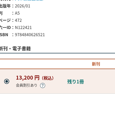
出版年
2026/01
判
A5
ページ
472
六一ID
N122421
ISBN
9784840626521
新刊・電子書籍
新刊
13,200 円
（税込）
残り1冊
会員割引あり