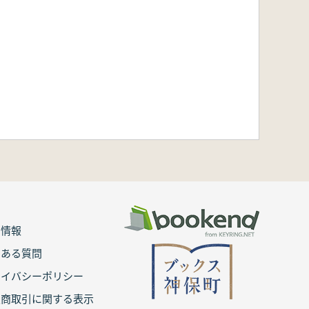
用情報
七三六)/5 天平九年(七三七)/6 天
くある質問
ライバシーポリシー
平十年九月の大小と交通路)
定商取引に関する表示