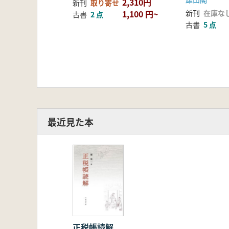
2,310円
新刊
取り寄せ
一 国司とカギ
1,100 円~
新刊
在庫な
古書
2 点
二 カギの記事(1 天平二年度紀伊
古書
5 点
税帳/5 天平九年度・十年度駿河国
三 不動倉のカギの所在
四 カギを意味する文字
むすび
十 不動倉設定年の推定
はじめに
一 動用穀量と輸租量からの推定(1 方
二 特定の記事による推定(1 伊豆帳/
最近見た本
三 「越中国官倉納穀交替記」(1 意
四 倉院分置・不動穀増加政策(1 倉
正倉分置)
むすび
十一 天平年間正税帳の斎会記事
はじめに
一 伊豆国
二 但馬国
正税帳読解
三 淡路国