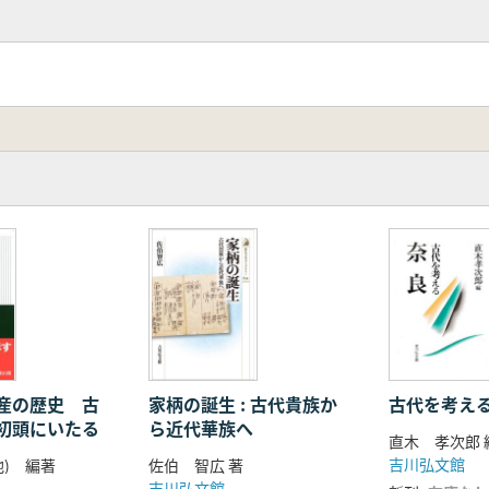
臣家
2 除耗/3 郡間の穀・穎の移動/4 軽税銭の混合/5 穀と穎の
加策/2 穀倉の実態)
産の歴史 古
家柄の誕生 : 古代貴族か
古代を考え
初頭にいたる
ら近代華族へ
直木 孝次郎 
吉川弘文館
他) 編著
佐伯 智広 著
吉川弘文館