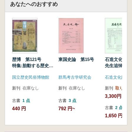
あなたへのおすすめ
歴博 第121号
東国史論 第15号
石造文化財6
特集:胎動する歴史
先生追悼号
学 墓
国立歴史民俗博物館
群馬考古学研究会
石造文化財調
新刊
在庫なし
新刊
在庫なし
新刊
取り寄せ
3,300円
古書
1 点
古書
3 点
古書
2 点
440 円
792 円~
1,650 円~