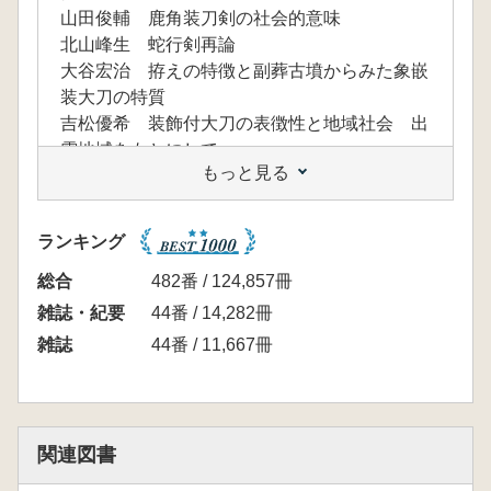
山田俊輔 鹿角装刀剣の社会的意味
北山峰生 蛇行剣再論
大谷宏治 拵えの特徴と副葬古墳からみた象嵌
装大刀の特質
吉松優希 装飾付大刀の表徴性と地域社会 出
雲地域をもとにして
もっと見る
藤井康隆 魏晋南北朝の刀剣
金跳咏 初期鉄器時代 三国時代における長柄
武器の変遷と背景
ランキング
【事例報告】
坂本豊治・奥山誠義・水野敏典・北井利幸・河
総合
482番 / 124,857冊
崎衣美・小倉頌子・中尾真梨子・平井洸史 出
雑誌・紀要
44番 / 14,282冊
雲市上塩治築山古墳出土の赤鞘の大刀と錫装刀
雑誌
44番 / 11,667冊
子
片岡啓介 中尾遺跡の鉄矛について
関連図書