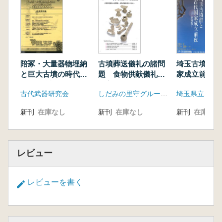
陪冢・大量器物埋納
古墳葬送儀礼の諸問
埼玉古墳群と
と巨大古墳の時代
題 食物供献儀礼を
家成立前夜 
軍事組織論を再考す
中心に
古代武器研究会
しだみの里守グループ 東海古墳時代研究会
る
新刊
在庫なし
新刊
在庫なし
新刊
在庫なし
レビュー
レビューを書く