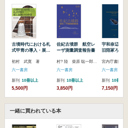
古墳時代における札
佐紀古墳群 航空レ
宇和奈辺陵墓
式甲冑の導入・展開
ーザ測量調査報告書
旧陪冢ろ号(
とその背景
墳) 出土遺
初村 武寛 著
村? 陸 柴原 聡一郎 著
報告
六一書房
六一書房
六一書房
新刊
10冊以上
新刊
10冊以上
新刊
10冊以
5,500円
3,850円
7,150円
一緒に買われている本