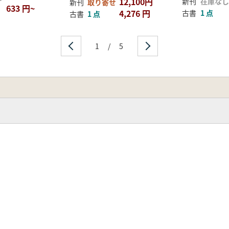
12,100円
新刊
在庫なし
新刊
取り寄せ
633 円~
4,276 円
古書
1 点
古書
1 点
1
/
5