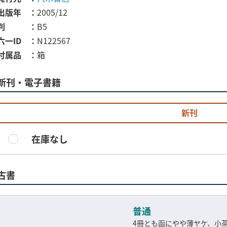
出版年
2005/12
判
B5
六一ID
N122567
付属品
箱
新刊・電子書籍
新刊
在庫なし
古書
普通
4冊とも函にやや薄ヤケ、小