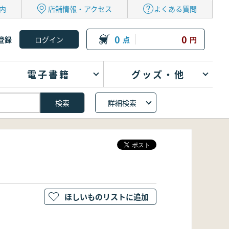
内
店舗情報・アクセス
よくある質問
0
0
登録
点
円
電子書籍
グッズ・他
詳細検索
ほしいものリストに追加