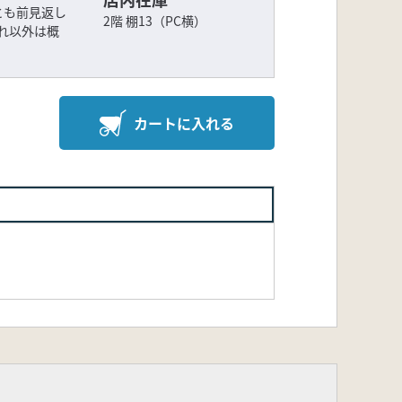
とも前見返し
2階 棚13（PC横）
れ以外は概
カートに入れる