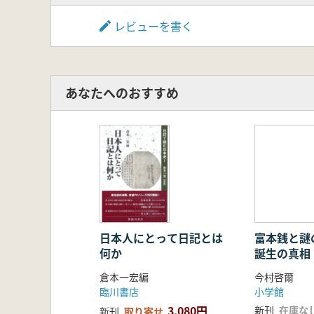
レビューを書く
あなたへのおすすめ
日本人にとって日記とは
富本銭と謎
何か
誕生の真相
倉本一宏編
今村啓爾
臨川書店
小学館
3,080円
新刊
在庫な
新刊
取り寄せ