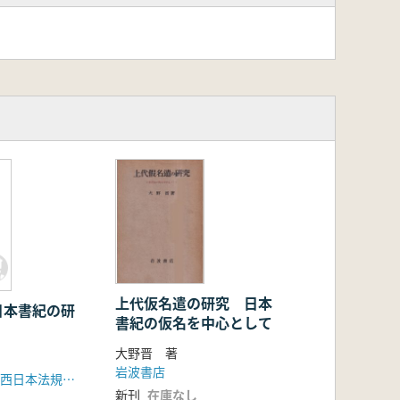
上代仮名遣の研究 日本
日本書紀の研
書紀の仮名を中心として
大野晋 著
岩波書店
風間書房(製作 西日本法規出版株式会社)
新刊
在庫なし