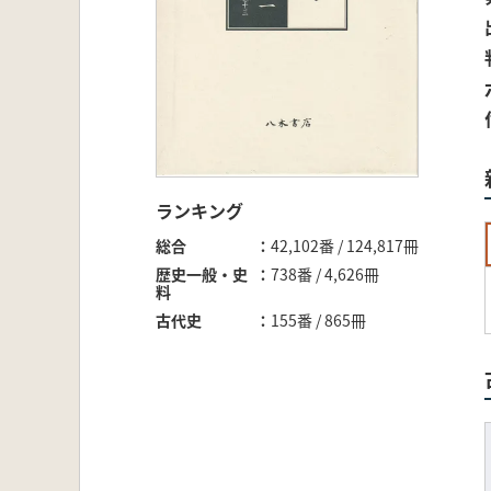
ランキング
総合
42,102番 / 124,817冊
歴史一般・史
738番 / 4,626冊
料
古代史
155番 / 865冊