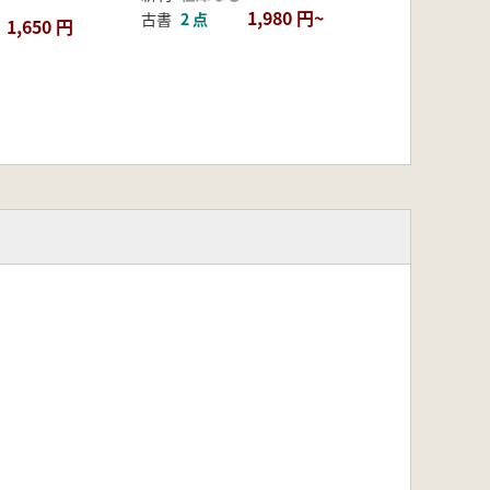
1,980 円~
古書
2 点
1,650 円