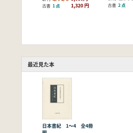
1,320 円
古書
2 点
古書
1 点
最近見た本
日本書紀 1〜4 全4冊
揃