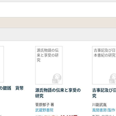
源氏物語の伝
古事記及び日
来と享受の研
本書紀の研究
究
の銀銭 貨幣
源氏物語の伝来と享受の
古事記及び
研究
究
菅原郁子 著
川副武胤
武蔵野書院
し