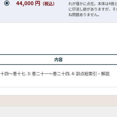
44,000 円
（税込）
れが僅かに点在。本体は4冊
に印消し跡がありますが、そ
ね問題ありません。
内容
巻十四〜巻十七. 3: 巻二十一〜巻二十四. 4: 訓点総索引・解説