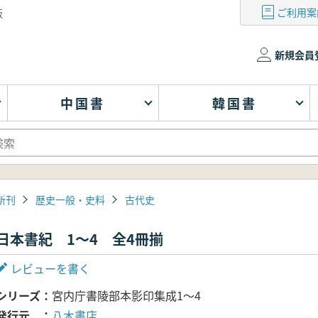
ご利用案
版
新規会員
中国書
韓国書
新刊
歴史一般・史料
古代史
日本書紀 1～4 全4冊揃
レビューを書く
シリーズ
宮内庁書陵部本影印集成1～4
発行元
八木書店