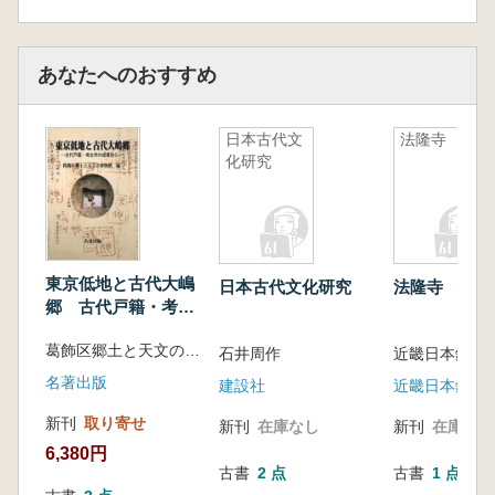
あなたへのおすすめ
日本古代文
法隆寺
化研究
東京低地と古代大嶋
日本古代文化研究
法隆寺
郷 古代戸籍・考古
学の成果から
葛飾区郷土と天文の博物館 編
石井周作
名著出版
建設社
近畿日本鉄道
新刊
取り寄せ
新刊
在庫なし
新刊
在庫なし
6,380円
古書
2 点
古書
1 点