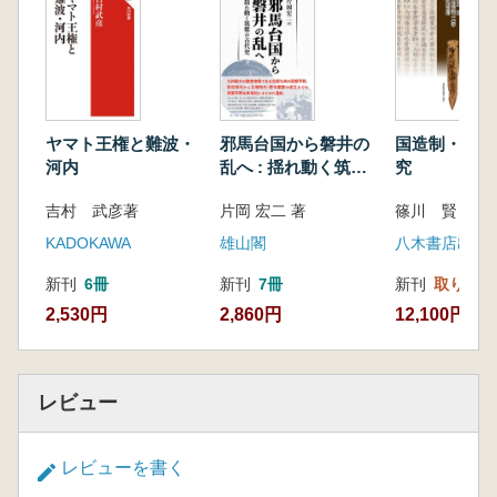
ヤマト王権と難波・
邪馬台国から磐井の
国造制・屯倉
河内
乱へ : 揺れ動く筑紫
究
の古代史
吉村 武彦著
片岡 宏二 著
KADOKAWA
雄山閣
八木書店出版
新刊
6冊
新刊
7冊
新刊
取り寄せ
2,530円
2,860円
12,100円
レビュー
レビューを書く