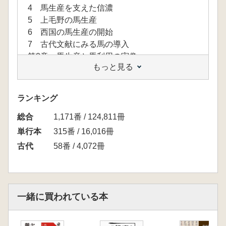
4 馬生産を支えた信濃
5 上毛野の馬生産
6 西国の馬生産の開始
7 古代文献にみる馬の導入
第2章 馬生産と馬利用の実像
もっと見る
1 古墳時代の牧の実態
2 馬の搬送ルート
3 古代の役所と馬制度
ランキング
4 官道の整備と馬
総合
《コラム 馬具の研究》
1,171番 / 124,811冊
第3章 古代馬の実像
単行本
315番 / 16,016冊
1 動物考古学から分かる古代馬
古代
58番 / 4,072冊
2 働く古代の馬
3 エミシの馬
4 馬に関わる祭祀と祈り
おわりに
一緒に買われている本
参考文献