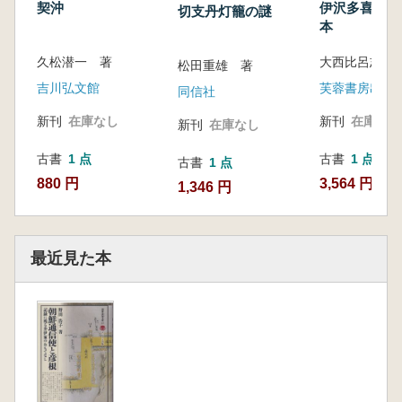
契沖
伊沢多喜男と
切支丹灯籠の謎
本
久松潜一 著
大西比呂志 
松田重雄 著
吉川弘文館
芙蓉書房出版
同信社
新刊
在庫なし
新刊
在庫なし
新刊
在庫なし
古書
1 点
古書
1 点
古書
1 点
880 円
3,564 円
1,346 円
最近見た本