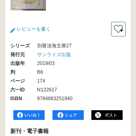
レビューを書く
＋
シリーズ
別冊淡海文庫27
発行元
サンライズ出版
出版年
2019/03
判
B6
ページ
174
六一ID
N122617
ISBN
9784883251940
新刊・電子書籍