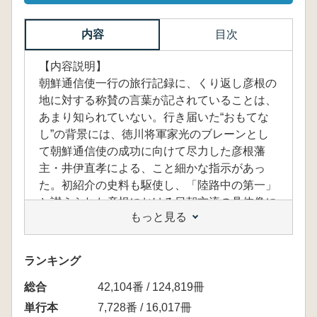
内容
目次
【内容説明】
朝鮮通信使一行の旅行記録に、くり返し彦根の
地に対する称賛の言葉が記されていることは、
あまり知られていない。行き届いた“おもてな
し”の背景には、徳川将軍家光のブレーンとし
て朝鮮通信使の成功に向けて尽力した彦根藩
主・井伊直孝による、こと細かな指示があっ
た。初紹介の史料も駆使し、「陸路中の第一」
と讃えられた彦根における日朝交流の具体像に
もっと見る
迫る。
「BOOKデータベース」 より
ランキング
総合
42,104番 / 124,819冊
単行本
7,728番 / 16,017冊