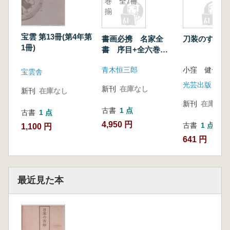
巻 全7冊
揃
宝雲 第13冊(第4年第
書画必携 名家全
刀装のすべて
1冊)
書 序目+全六巻
全7冊揃
青木恒三郎
小窪 健一 著
宝雲舎
光芸出版
新刊
在庫なし
新刊
在庫なし
新刊
在庫なし
古書
1 点
古書
1 点
4,950 円
古書
1 点
1,100 円
641 円
最近見た本