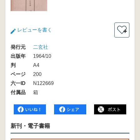
レビューを書く
＋
発行元
二玄社
出版年
1964/10
判
A4
ページ
200
六一ID
N122669
付属品
箱
新刊・電子書籍