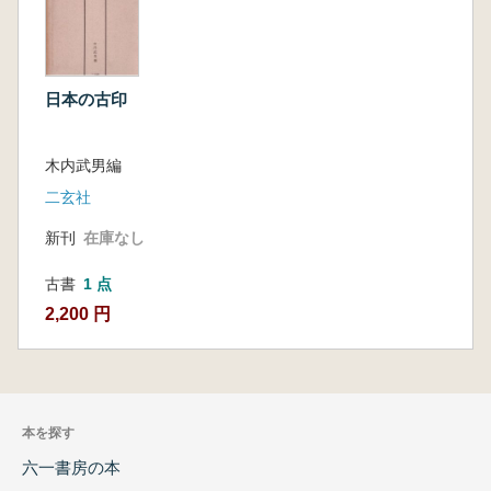
日本の古印
木内武男編
二玄社
新刊
在庫なし
古書
1 点
2,200 円
本を探す
六一書房の本