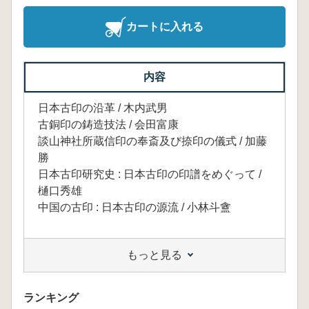
カートに入れる
内容
日本古印の沿革 / 木内武男
古銅印の鋳造技法 / 会田富康
談山神社所蔵信印の奉斎及び捺印の儀式 / 加藤
勝
日本古印研究史 : 日本古印の印譜をめぐって /
樋口秀雄
中国の古印 : 日本古印の源流 / 小林斗盦
もっと見る
ランキング