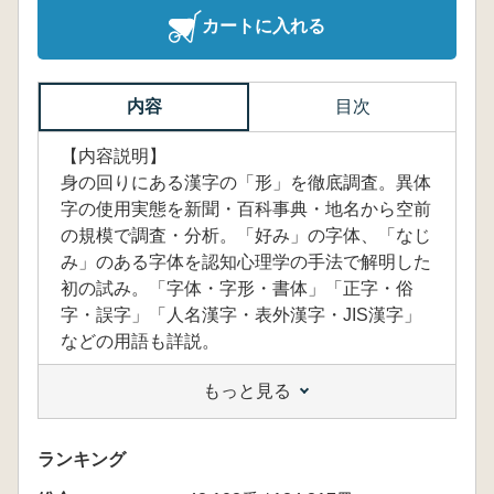
カートに入れる
内容
目次
【内容説明】
身の回りにある漢字の「形」を徹底調査。異体
字の使用実態を新聞・百科事典・地名から空前
の規模で調査・分析。「好み」の字体、「なじ
み」のある字体を認知心理学の手法で解明した
初の試み。「字体・字形・書体」「正字・俗
字・誤字」「人名漢字・表外漢字・JIS漢字」
などの用語も詳説。
もっと見る
「BOOKデータベース」 より
ランキング