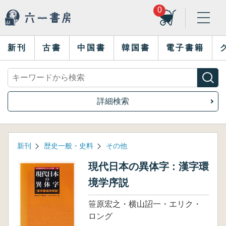
0
新刊
古書
中国書
韓国書
電子書籍
詳細検索
新刊
歴史一般・史料
その他
現代日本の異体字 : 漢字環
境学序説
笹原宏之・横山詔一・エリク・
ロング