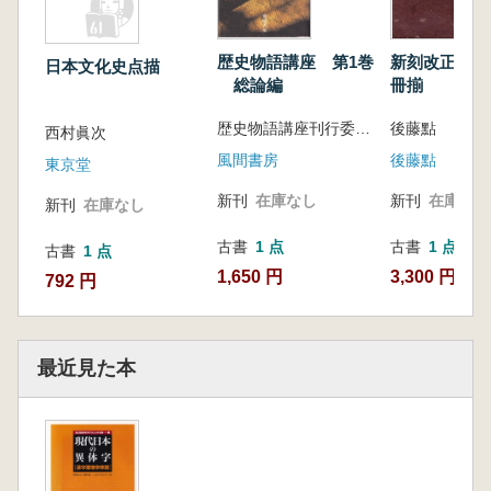
歴史物語講座 第1巻
新刻改正 論
日本文化史点描
総論編
冊揃
歴史物語講座刊行委員会 編
後藤點
西村眞次
風間書房
後藤點
東京堂
新刊
在庫なし
新刊
在庫なし
新刊
在庫なし
古書
1 点
古書
1 点
古書
1 点
1,650 円
3,300 円
792 円
最近見た本