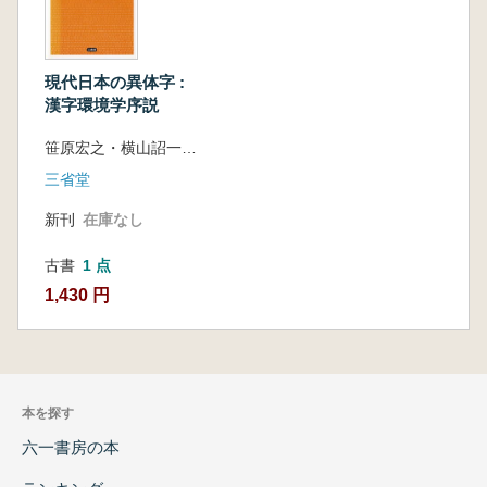
現代日本の異体字 :
漢字環境学序説
笹原宏之・横山詔一・エリク・ロング
三省堂
新刊
在庫なし
古書
1 点
1,430 円
本を探す
六一書房の本