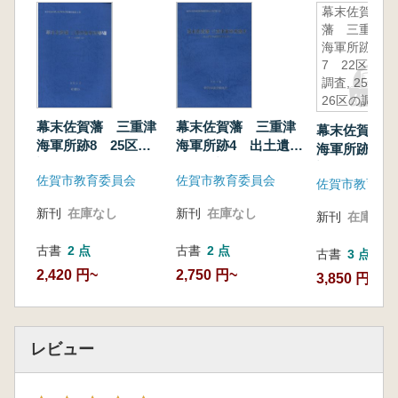
幕末佐賀
藩 三重津
海軍所跡
7 22区の
調査, 25・
26区の調査
(1)
幕末佐賀藩 三重津
幕末佐賀藩 三重津
幕末佐賀藩 
海軍所跡8 25区の
海軍所跡4 出土遺物
海軍所跡7 2
調査(2)
の整理調査成果1
調査, 25・2
佐賀市教育委員会
佐賀市教育委員会
佐賀市教育委
査(1)
新刊
在庫なし
新刊
在庫なし
新刊
在庫なし
古書
2 点
古書
2 点
古書
3 点
2,420 円~
2,750 円~
3,850 円~
レビュー