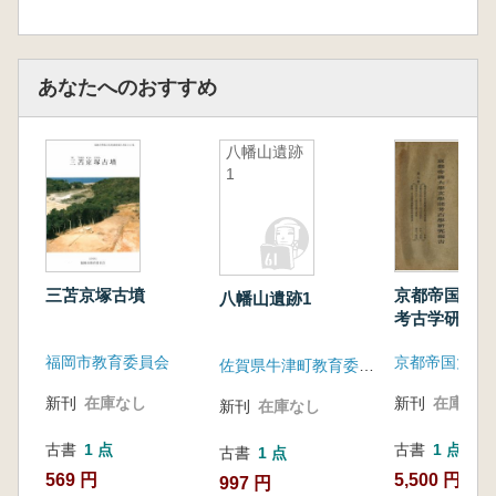
あなたへのおすすめ
八幡山遺跡
1
三苫京塚古墳
京都帝国大学
八幡山遺跡1
考古学研究報
冊
福岡市教育委員会
京都帝国大学
佐賀県牛津町教育委員会
新刊
在庫なし
新刊
在庫なし
新刊
在庫なし
古書
1 点
古書
1 点
古書
1 点
569 円
5,500 円
997 円