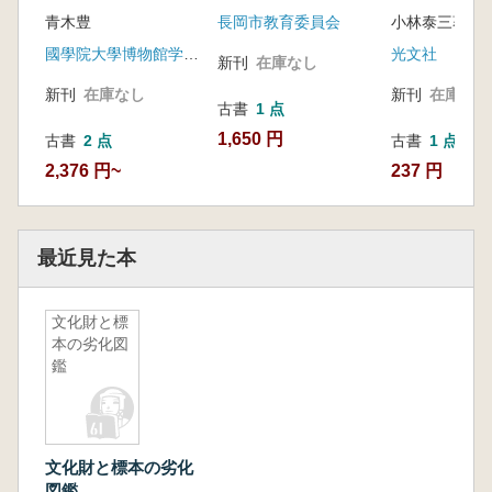
ット
青木豊
長岡市教育委員会
小林泰三著
國學院大學博物館学研究室
光文社
新刊
在庫なし
新刊
在庫なし
新刊
在庫なし
古書
1 点
1,650 円
古書
2 点
古書
1 点
2,376 円~
237 円
最近見た本
文化財と標
本の劣化図
鑑
文化財と標本の劣化
図鑑