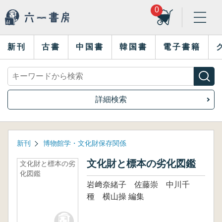
0
新刊
古書
中国書
韓国書
電子書籍
詳細検索
新刊
博物館学・文化財保存関係
文化財と標本の劣化図鑑
文化財と標本の劣
化図鑑
岩﨑奈緒子 佐藤崇 中川千
種 横山操 編集