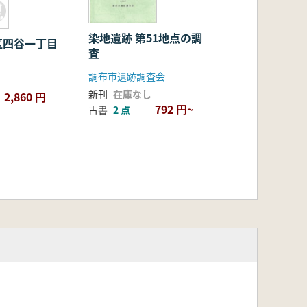
染地遺跡 第51地点の調
区四谷一丁目
査
調布市遺跡調査会
新刊
在庫なし
2,860 円
792 円~
古書
2 点