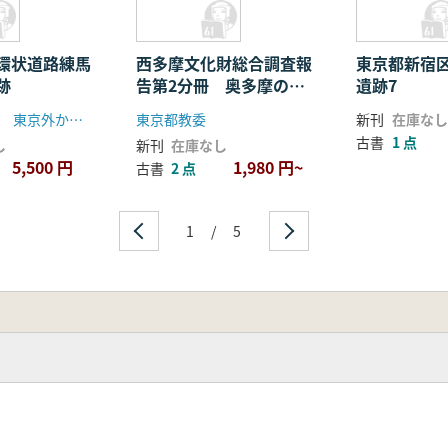
環状道路練馬
西多摩文化財総合調査報
東京都新宿
跡
告第2分冊 奥多摩の文
遺跡7
化財
日本道路公団 東京外かく環状道路練馬地区遺跡調査会
東京都教委
新刊
在庫なし
古書
1 点
し
新刊
在庫なし
5,500 円
1,980 円~
古書
2 点
1
/
5