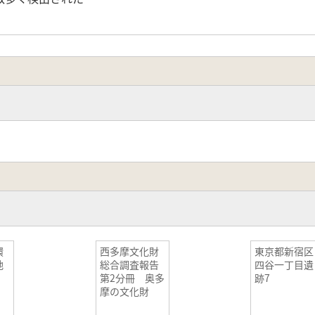
環
西多摩文化財
東京都新宿区
地
総合調査報告
四谷一丁目遺
第2分冊 奥多
跡7
摩の文化財