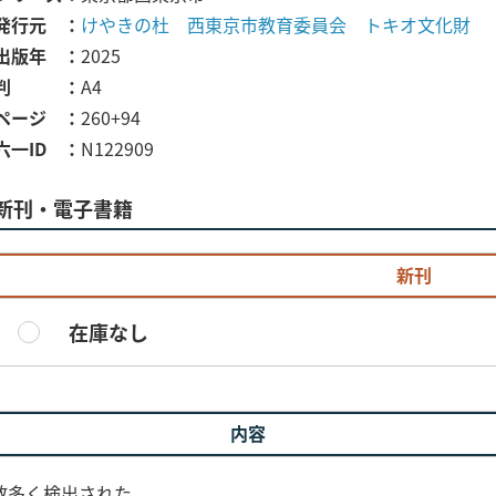
発行元
けやきの杜 西東京市教育委員会 トキオ文化財
出版年
2025
判
A4
ページ
260+94
六一ID
N122909
新刊・電子書籍
新刊
在庫なし
内容
数多く検出された