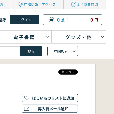
内
店舗情報・アクセス
よくある質問
0
0
登録
点
円
電子書籍
グッズ・他
詳細検索
ほしいものリストに追加
再入荷メール通知