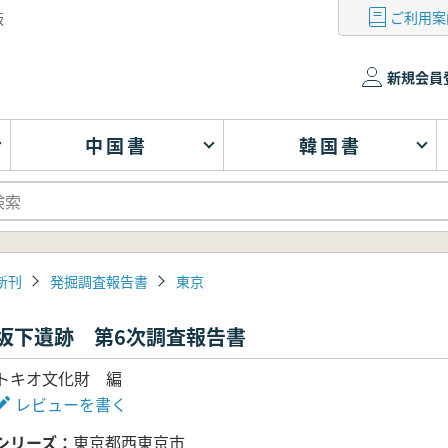
ご利用案
版
新規会員
中国書
韓国書
新刊
発掘調査報告書
東京
坂下遺跡 第6次調査報告書
トキオ文化財 編
レビューを書く
シリーズ
東京都西東京市