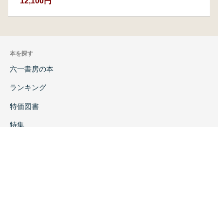
12,100円
三 発掘された伊丹廃寺の伽藍と軒瓦
四 伊丹廃寺の瓦積基壇
五 伊丹廃寺を造営した氏族
おわりに
本を探す
第二章 伊賀の夏見廃寺の造営と大来皇女
六一書房の本
はじめに
一 夏見廃寺の伽藍と金堂
ランキング
二 夏見廃寺の軒瓦と塼仏
三 造営氏族をめぐる諸説
特価図書
四 造営氏族の性格と金堂
特集
五 夏見廃寺と大型多尊塼仏
第三章 近江の宮井廃寺の性格と造営氏族
書店様へ
はじめに
一 宮井廃寺の伽藍と軒瓦
著者ログイン
二 軒瓦からみた宮井廃寺の性格
会社案内
三 宮井廃寺造営の氏族的性格
おわりに
お問い合わせ
第四章 古代近江の渡来系氏族が造った古墳