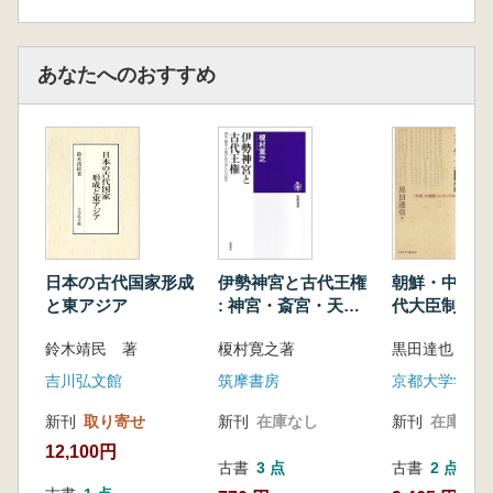
三 本薬師寺と感恩寺・四天王寺
四 平城京遷都と移建された薬師寺伽藍
五 古代日本と統一新羅との国際関係
あなたへのおすすめ
おわりに
第七章 小山廃寺の性格とその寺院名
はじめに
一 小山廃寺の伽藍と軒瓦
二 軒瓦からみた造営氏族
三 小山廃寺の寺院名と藤原寺
おわりに
第八章 加守廃寺の長六角円堂とその性格
伊勢神宮と古代王権
朝鮮・中国と
日本の古代国家形成
はじめに
: 神宮・斎宮・天皇
代大臣制 : 
と東アジア
一 加守廃寺の発掘と出土瓦
がおりなした六百年
大連制」につ
榎村寛之著
黒田達也 著
鈴木靖民 著
再検討
二 長六角円堂とその性格
三 長六角円堂と義淵と大津皇子
筑摩書房
京都大学学術
吉川弘文館
おわりに
新刊
在庫なし
新刊
在庫なし
新刊
取り寄せ
第九章 毛原廃寺の性格と造営氏族
12,100円
はじめに
古書
3 点
古書
2 点
一 これまでの研究