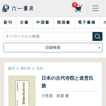
0
新刊
古書
中国書
韓国書
電子書籍
詳細検索
新刊
単行本
古代
日本の古代寺院と造営氏
族
小笠原 好彦 著