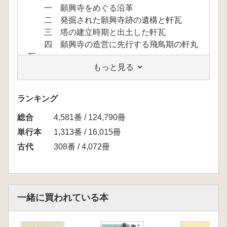
一 願興寺をめぐる沿革
二 発掘された願興寺跡の遺構と軒瓦
三 塔の建立時期と出土した軒瓦
四 願興寺の造営に先行する飛鳥期の軒丸
瓦
もっと見る
おわりに
第二章 巨勢寺跡と造営氏族の動向
はじめに
ランキング
一 巨勢寺跡の発掘遺構と出土瓦
総合
二 創建期の寺院の造営と巨勢氏の動向
4,581番 / 124,790冊
三 蘇我本宗家の滅亡と巨勢氏
単行本
1,313番 / 16,015冊
四 その後の堂塔の造営と巨勢氏の動向
古代
308番 / 4,072冊
おわりに
第三章 吉備池廃寺と木之本廃寺の性格
はじめに
一 木之本廃寺の所在地と軒瓦
一緒に買われている本
二 吉備池廃寺と木之本廃寺の発掘
三 吉備池廃寺と木之本廃寺の軒瓦
四 吉備池廃寺からみた木之本廃寺の性格