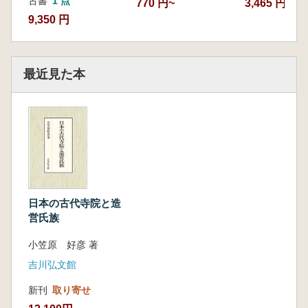
古書
1 点
770 円~
3,465 円~
二 伽藍と軒瓦からみた造営時期
9,350 円
三 毛原廃寺の造営者をめぐる諸説
四 山辺郡を本拠地とする有力氏族
五 平城宮・京への遷都と山辺君
最近見た本
六 毛原廃寺と伊賀の近隣寺院
おわりに
第一○章 菅原遺跡の八角円堂と長岡院
はじめに
一 発掘された八角円堂院跡
二 八角円堂の諸例とその構造
三 菅原遺跡の八角円堂跡とその復元
四 行基と長岡院
日本の古代寺院と造
おわりに
営氏族
第二部 大和周辺の古代寺院と造営氏族
第一章 摂津の猪名寺廃寺・伊丹廃寺と造営
小笠原 好彦 著
氏族
吉川弘文館
はじめに
新刊
取り寄せ
一 猪名寺廃寺の発掘と伽藍
二 猪名寺廃寺の造営氏族