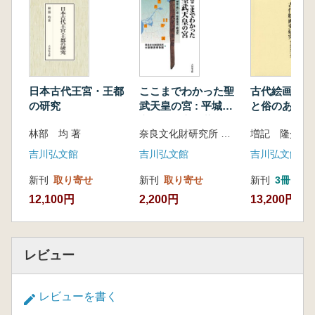
五 川原寺にともなった尼寺
おわりに
第四章 川原寺の瓦当笵の移動と寺院の造営
はじめに
一 川原寺の造営
日本古代王宮・王都
ここまでわかった聖
古代絵画史研究
二 瓦当笵Aの高麗寺への移動とその性格
の研究
武天皇の宮 : 平城
と俗のあわい
三 崇福寺・南滋賀廃寺・大津廃寺の造営
宮・恭仁宮・紫香楽
林部 均 著
奈良文化財研究所 大阪歴史博物館 編集
増記 隆介 著
第五章 檜隈寺跡の伽藍と大改修
宮・難波宮
はじめに
吉川弘文館
吉川弘文館
吉川弘文館
一 檜隈寺跡の発掘遺構と出土軒瓦
新刊
取り寄せ
新刊
取り寄せ
新刊
3冊
二 天武天皇に叱責された東漢直
12,100円
2,200円
13,200円
三 天武天皇への檜隈の地の割譲
四 檜隈寺の伽藍の大改修
おわりに
第六章 本薬師寺の伽藍と新羅の感恩寺
レビュー
はじめに
一 本薬師寺と双塔式伽藍
レビューを書く
二 新羅の感恩寺・四天王寺と双塔式伽藍