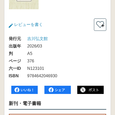
レビューを書く
＋
発行元
吉川弘文館
出版年
2026/03
判
A5
ページ
376
六一ID
N123101
ISBN
9784642046930
新刊・電子書籍