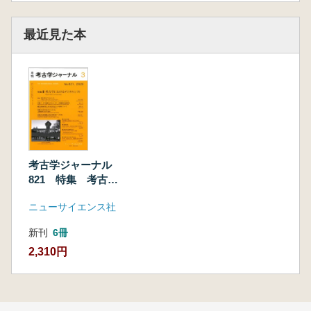
最近見た本
考古学ジャーナル
821 特集 考古学
におけるデジタルシ
ニューサイエンス社
フト
新刊
6冊
2,310円