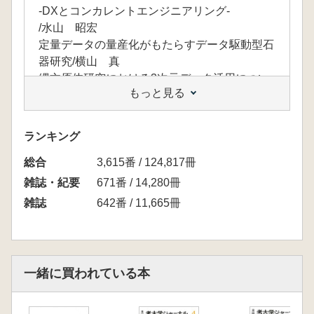
-DXとコンカレントエンジニアリング-
/水山 昭宏
定量データの量産化がもたらすデータ駆動型石
器研究/横山 真
縄文原体研究における3次元データ活用につい
もっと見る
て
/植田 真
埋蔵文化財行政のデジタル化
ランキング
～静岡県富士市での実践～
総合
/佐藤 祐樹
3,615番 / 124,817冊
全国文化財総覧と考古学研究データ共有/高
雑誌・紀要
671番 / 14,280冊
田 祐一
雑誌
642番 / 11,665冊
■ 遺跡速報
神奈川県小田原市 久野下馬下遺跡 第Ⅶ地点/太
田 雅晃
■―海外考古学事情―〈37〉
一緒に買われている本
韓国・胎室研究の現状と課題
-世界遺産登録を目指して-/全 仁赫
■ 全国・地方の考古学会 (6)