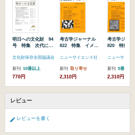
熊本県 肥後考古学会 組織の歩みと動向
/島津 義昭
■ 考古アカデミックレポート
中国新石器時代における編織技術革新/松永 篤
知
明日への文化財 94
考古学ジャーナル
考古学ジャ
■ 考古アカデミックレポート
号 特集 次代につ
822 特集 イメー
820 特集 
土器残存脂質分析から読み解く弥生農耕の形成
なぐ群集墳の保存と
ジとしての縄文
壌学 土壌に
文化財保存全国協議会
ニューサイエンス社
ニューサイエ
過程
活用
為的影響の痕
―穀物と水産資源の調理実践に着目して―/宮
新刊
10冊以上
新刊
取り寄せ
新刊
5冊
田 佳樹
770円
2,310円
2,310円
レビュー
レビューを書く