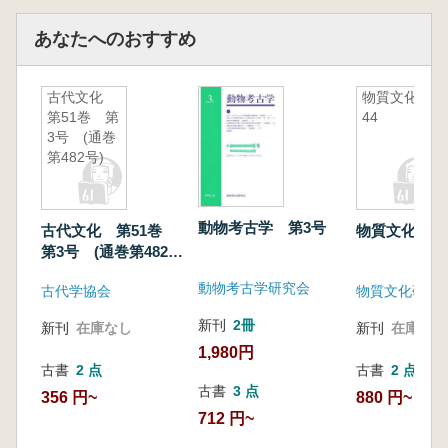
あなたへのおすすめ
古代文化
物質文化
第51巻 第
44
3号 (通巻
第482号)
動物考古学 第3号
古代文化 第51巻
物質文化 44
第3号 (通巻第482
号)
動物考古学研究会
古代学協会
物質文化研究
新刊
2冊
新刊
在庫なし
新刊
在庫なし
1,980円
古書
2 点
古書
2 点
古書
3 点
356 円~
880 円~
712 円~