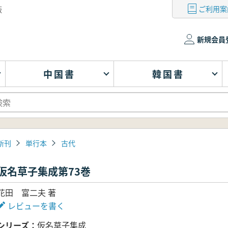
ご利用案
版
新規会員
中国書
韓国書
新刊
単行本
古代
仮名草子集成第73巻
花田 富二夫 著
レビューを書く
シリーズ
仮名草子集成