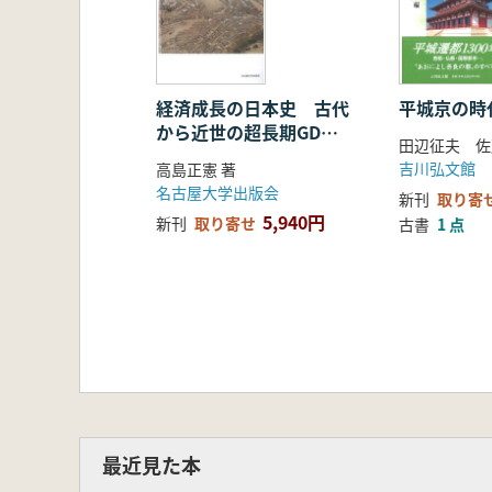
経済成長の日本史 古代
平城京の時
から近世の超長期GDP
田辺征夫 佐
推計730-1874
吉川弘文館
高島正憲 著
名古屋大学出版会
新刊
取り寄
5,940円
新刊
取り寄せ
古書
1 点
最近見た本