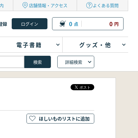
内
店舗情報・アクセス
よくある質問
0
0
登録
点
円
電子書籍
グッズ・他
詳細検索
ほしいものリストに追加