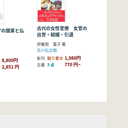
古代の女性官僚 女官の
アの国家と仏
出世・結婚・引退
伊集院 葉子 著
吉川弘文館
1,980円
新刊
取り寄せ
8,800円
770 円~
古書
3 点
2,851 円