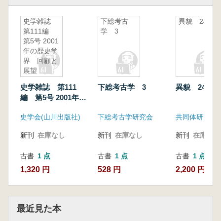
史学雑誌
下総考古
異貌 24号
第111編
学 3
第5号 2001
年の歴史学
界 回顧と
展望
史学雑誌 第111
下総考古学 3
異貌 24号
編 第5号 2001年の
歴史学界 回顧と展
史学会(山川出版社)
下総考古学研究会
共同体研究会
望
新刊
在庫なし
新刊
在庫なし
新刊
在庫なし
古書
1 点
古書
1 点
古書
1 点
1,320 円
528 円
2,200 円
最近見た本