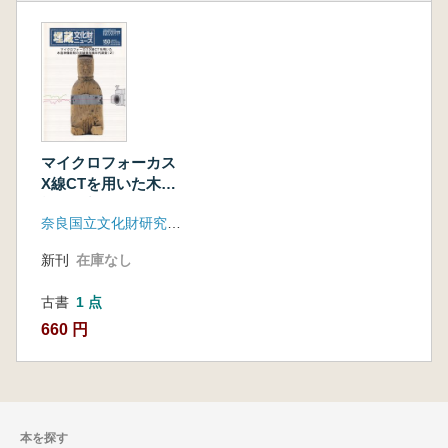
マイクロフォーカス
X線CTを用いた木造
神像彫刻の非破壊年
奈良国立文化財研究所埋蔵文化財センター
輪年代調査(2)
新刊
在庫なし
古書
1 点
660 円
本を探す