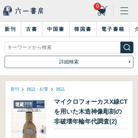
0
新刊
古書
中国書
韓国書
電子書籍
詳細検索
新刊
雑誌・紀要
雑誌
マイクロフォーカスX線CT
を用いた木造神像彫刻の
非破壊年輪年代調査(2)