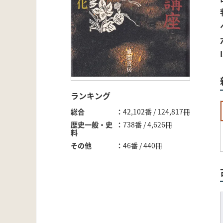
ランキング
総合
42,102番 / 124,817冊
歴史一般・史
738番 / 4,626冊
料
その他
46番 / 440冊