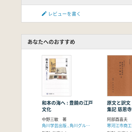
レビューを書く
あなたへのおすすめ
和本の海へ : 豊饒の江戸
原文と訳文
文化
集記 慈恩
中野三敏 著
阿部酉喜夫 
角川学芸出版 , 角川グループパブリッシング (発売)