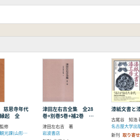
 慈恩寺年代
津田左右吉全集 全28
漆紙文書と
寺縁起 全
巻+別巻5巻+補2巻 全
古尾谷 知浩 
35巻揃
名古屋大学出
監修
津田左右吉 著
寒河江市商工観光課(山形県)
岩波書店
新刊
取り寄せ