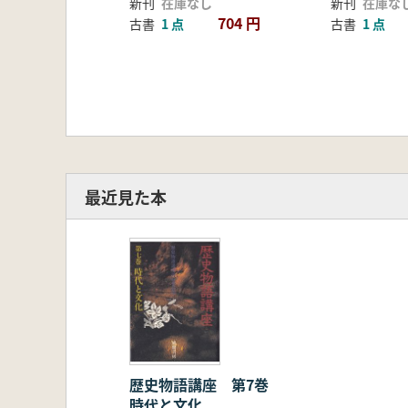
新刊
在庫なし
新刊
在庫な
704 円
古書
1 点
古書
1 点
最近見た本
歴史物語講座 第7巻
時代と文化