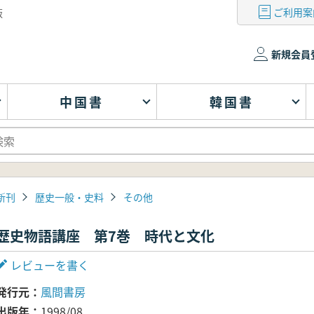
ご利用案
版
新規会員
中国書
韓国書
新刊
歴史一般・史料
その他
歴史物語講座 第7巻 時代と文化
レビューを書く
発行元
風間書房
出版年
1998/08