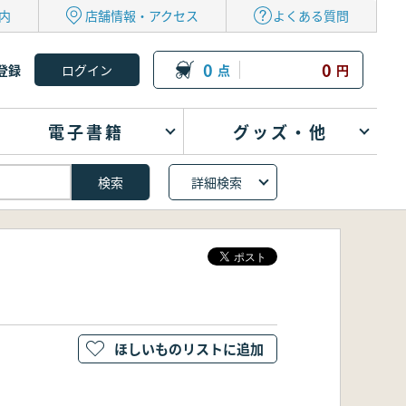
内
店舗情報・アクセス
よくある質問
0
0
登録
点
円
電子書籍
グッズ・他
詳細検索
ほしいものリストに追加