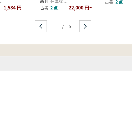
し
新刊
在庫なし
古書
2 点
1,584 円
22,000 円~
古書
2 点
1
/
5