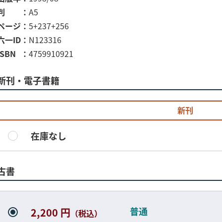
判
A5
ページ
5+237+256
六一ID
N123316
ISBN
4759910921
新刊・電子書籍
新刊
在庫なし
古書
普通
2,200 円
（税込）