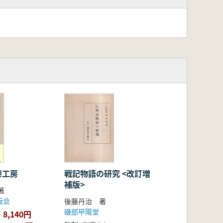
漆工房
戦記物語の研究 <改訂増
補版>
著
版会
後藤丹治 著
磯部甲陽堂
8,140円