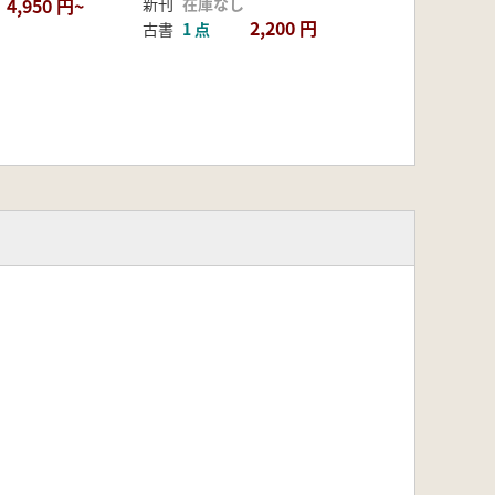
4,950 円~
新刊
在庫なし
2,200 円
古書
1 点