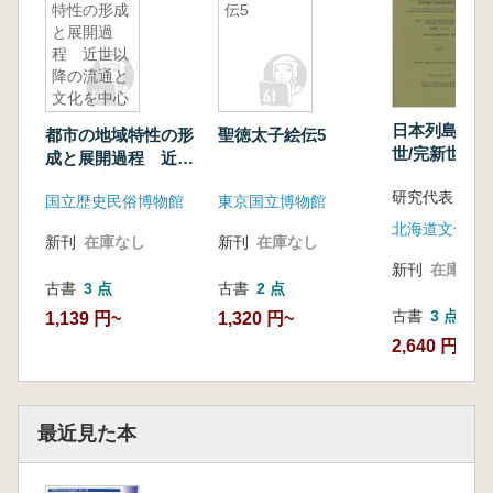
特性の形成
伝5
と展開過
程 近世以
降の流通と
文化を中心
に
日本列島北部
都市の地域特性の形
聖徳太子絵伝5
世/完新世移
成と展開過程 近世
ける居住形態
以降の流通と文化を
研究代表 佐
形成に関する
国立歴史民俗博物館
東京国立博物館
中心に
新刊
在庫なし
新刊
在庫なし
新刊
在庫なし
古書
3 点
古書
2 点
古書
3 点
1,139 円~
1,320 円~
2,640 円~
最近見た本