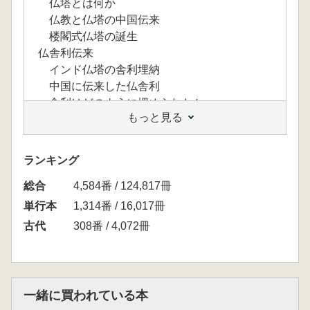
仏塔とは何か
仏教と仏塔の中国伝来
楼閣式仏塔の誕生
仏舎利伝来
インド仏塔の舎利埋納
中国に伝来した仏舎利
舎利はどのように埋められたか
もっと見る
巨塔の世紀
塔が林立する雲岡石窟の景観
北魏孝文帝と馮太后の寺塔建立
ランキング
北魏洛陽永寧寺の九重塔
総合
仏塔伝来の道
4,584番 / 124,817冊
江南の仏教寺院
単行本
1,314番 / 16,017冊
南朝から百済へ
古代
308番 / 4,072冊
高句麗と渤海
新羅寺院の展開
日本古代寺院の源流をさぐる
朝鮮半島から日本へ
一緒に買われている本
法隆寺五重塔の源流をもとめて