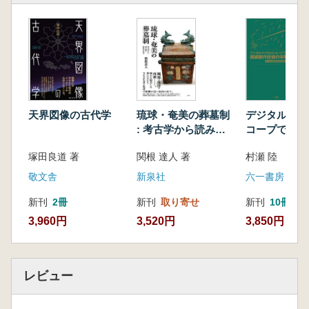
伽藍配置の謎をさぐる
東アジア仏塔の構造と思想―エピローグ
あとがき
参考文献
天界図像の古代学
琉球・奄美の葬墓制
デジタルマイ
: 考古学から読み解
コープで可視
く南島の社会
銅鏡製作技術
塚田良道 著
関根 達人 著
村瀬 陸 著
的研究 :附 
蔵鏡図録総括
敬文舎
新泉社
六一書房
新刊
2冊
新刊
取り寄せ
新刊
10冊以
3,960円
3,520円
3,850円
レビュー