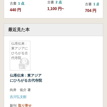
古書
2 点
古書
1 点
古書
1 点
1,100 円~
440 円
704 円
最近見た本
仏塔伝来 :
東アジアに
ひろがる古
代寺院
仏塔伝来 : 東アジア
にひろがる古代寺院
向井 佑介 著
吉川弘文館
新刊
取り寄せ