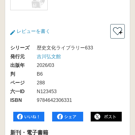
レビューを書く
＋
シリーズ
歴史文化ライブラリー633
発行元
吉川弘文館
出版年
2026/03
判
B6
ページ
288
六一ID
N123453
ISBN
9784642306331
新刊・電子書籍