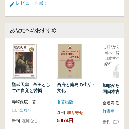
レビューを書く
あなたへのおすすめ
加耶から倭
国へ : 韓国
日本古代史
紀行
聖武天皇 : 帝王とし
西海と南島の生活・
加耶から倭国へ
ての自覚と苦悩
文化
国日本古代史
寺崎保広 著
名著出版
金達寿 [ほか] 
山川出版社
竹書房
新刊
取り寄せ
5,874円
新刊
在庫なし
新刊
在庫なし