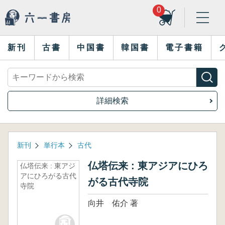
0
新刊
古書
中国書
韓国書
電子書籍
詳細検索
新刊
単行本
古代
仏塔伝来 : 東アジアにひろ
仏塔伝来 : 東アジ
アにひろがる古代
がる古代寺院
寺院
向井 佑介 著