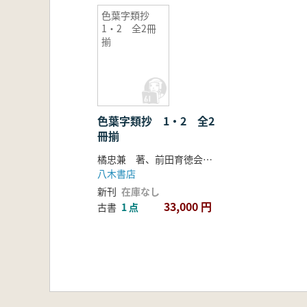
色葉字類抄
1・2 全2冊
揃
色葉字類抄 1・2 全2
冊揃
橘忠兼 著、前田育徳会尊経閣文庫編
八木書店
新刊
在庫なし
33,000 円
古書
1 点