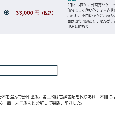
2冊とも函欠。外面薄ヤケ、
部分にごく薄い茶シミ・点状
33,000 円
（税込）
小汚れ、小口に僅かに小茶シ
面は概ね問題ありませんが、
印消し跡あり。
本を選んで影印出版。第三輯は古辞書類を採りあげ、本冊に
を収め、墨・朱二版に色分解して製版、印刷した。