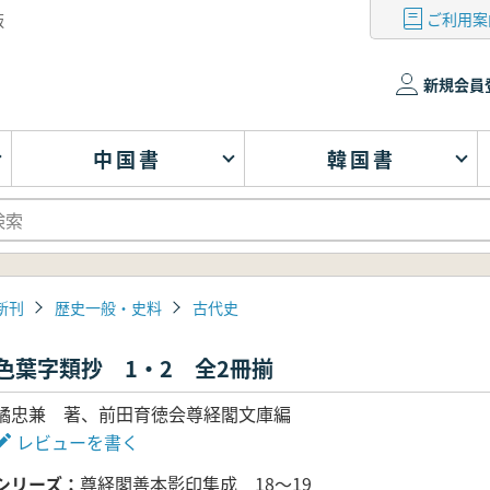
ご利用案
版
新規会員
中国書
韓国書
新刊
歴史一般・史料
古代史
色葉字類抄 1・2 全2冊揃
橘忠兼 著、前田育徳会尊経閣文庫編
レビューを書く
シリーズ
尊経閣善本影印集成 18～19