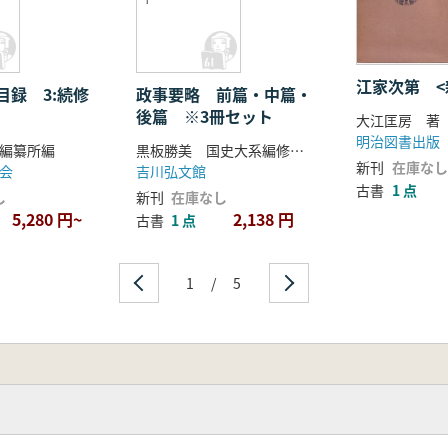
江家次第 <
目録 3:続修
政事要略 前篇・中篇・
後篇 ※3冊セット
大江匡房 著
明治図書出版
編纂所編
黒板勝美 国史大系編修会 編
新刊
在庫なし
会
吉川弘文館
古書
1 点
し
新刊
在庫なし
5,280 円~
2,138 円
古書
1 点
1
/
5