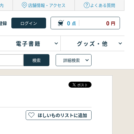
内
店舗情報・アクセス
よくある質問
0
0
登録
点
円
電子書籍
グッズ・他
詳細検索
ほしいものリストに追加