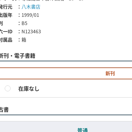
発行元
八木書店
出版年
1999/01
判
B5
六一ID
N123463
付属品
箱
新刊・電子書籍
新刊
在庫なし
古書
普通