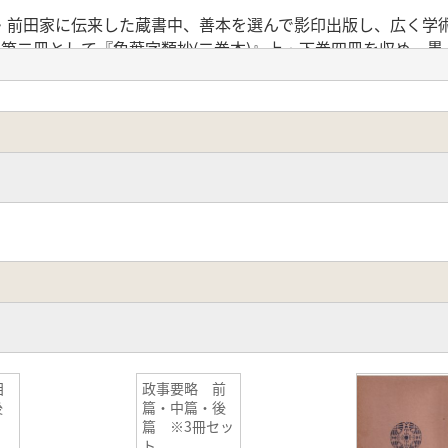
前田家に伝来した蔵書中、善本を選んで影印出版し、広く学
)第二冊として『色葉字類抄(二巻本)』上・下巻四冊を収め、
目
政事要略 前
後
篇・中篇・後
篇 ※3冊セッ
ト