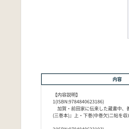
内容
【内容説明】
1(ISBN:9784840623186)
加賀・前田家に伝来した蔵書中、善
(三巻本)』上・下巻(中巻欠)二帖
2(ISBN:9784840623193)