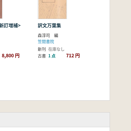
新訂増補>
訳文万葉集
森淳司 編
笠間書院
新刊
在庫なし
8,800 円
712 円
古書
1 点