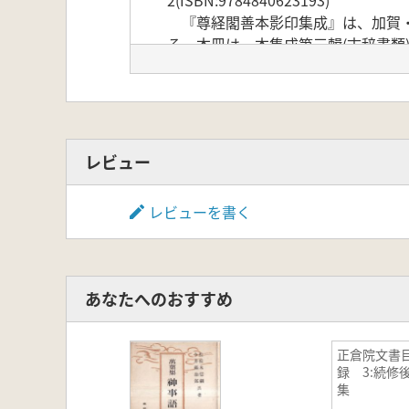
『尊経閣善本影印集成』は、加賀・
る。本冊は、本集成第三輯(古辞書類
たもの。
「BOOKデータベース」 より
レビュー
レビューを書く
あなたへのおすすめ
正倉院文書
録 3:続修
集