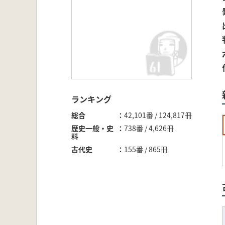
ランキング
総合
42,101番 / 124,817冊
歴史一般・史
738番 / 4,626冊
料
古代史
155番 / 865冊