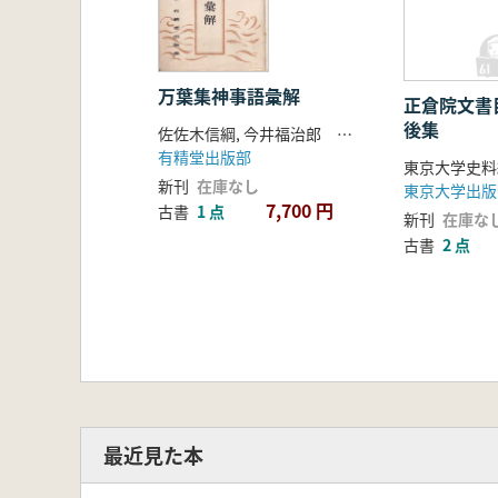
万葉集神事語彙解
正倉院文書
後集
佐佐木信綱, 今井福治郎 共著
有精堂出版部
東京大学史料
新刊
在庫なし
東京大学出版
7,700 円
古書
1 点
新刊
在庫な
古書
2 点
最近見た本