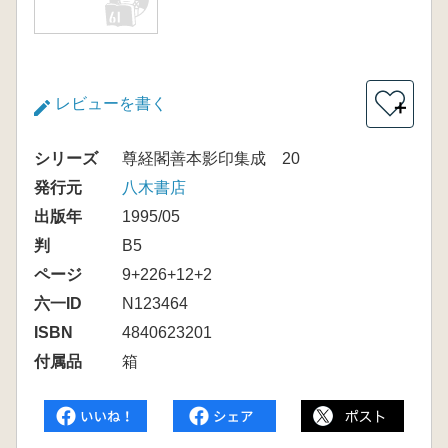
レビューを書く
＋
シリーズ
尊経閣善本影印集成 20
発行元
八木書店
出版年
1995/05
判
B5
ページ
9+226+12+2
六一ID
N123464
ISBN
4840623201
付属品
箱