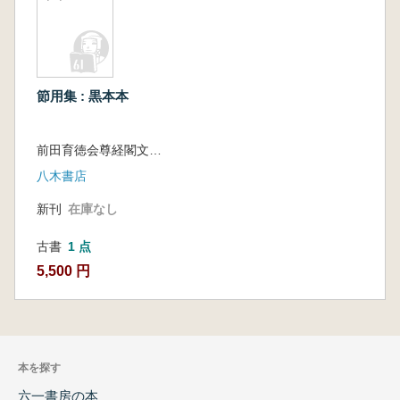
節用集 : 黒本本
前田育徳会尊経閣文庫 編
八木書店
新刊
在庫なし
古書
1 点
5,500 円
本を探す
六一書房の本