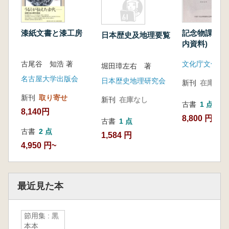
漆紙文書と漆工房
記念物課資料集
日本歴史及地理要覧
内資料) 昭和
平成3年 5
古尾谷 知浩 著
堀田璋左右 著
名古屋大学出版会
日本歴史地理研究会
新刊
在庫なし
新刊
取り寄せ
新刊
在庫なし
古書
1 点
8,140円
8,800 円
古書
1 点
古書
2 点
1,584 円
4,950 円~
最近見た本
節用集 : 黒
本本