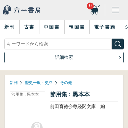
0
新刊
古書
中国書
韓国書
電子書籍
詳細検索
新刊
歴史一般・史料
その他
節用集 : 黒本本
節用集 : 黒本本
前田育徳会尊経閣文庫 編