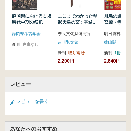
静岡県における古墳
ここまでわかった聖
飛鳥の遺跡を知
時代中期の祭祀
武天皇の宮 : 平城
宮殿・寺院・
宮・恭仁宮・紫香楽
らみた日本の
静岡県考古学会
奈良文化財研究所 大阪歴史博物館 編集
宮・難波宮
り
吉川弘文館
雄山閣
新刊
在庫なし
新刊
取り寄せ
新刊
1冊
2,200円
2,640円
レビュー
レビューを書く
あなたへのおすすめ