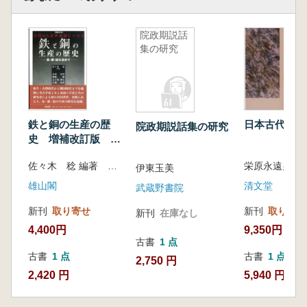
院政期説話
集の研究
鉄と銅の生産の歴
日本古代銭貨
院政期説話集の研究
史 増補改訂版 古
代から近世初頭にい
佐々木 稔 編著 赤沼 英男 (他)著
栄原永遠男 
たる 金・銀・鉛も
伊東玉美
含めて
雄山閣
清文堂
武蔵野書院
新刊
取り寄せ
新刊
取り寄せ
新刊
在庫なし
4,400円
9,350円
古書
1 点
古書
1 点
古書
1 点
2,750 円
2,420 円
5,940 円