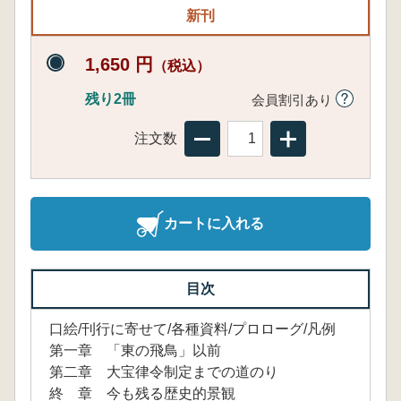
新刊
1,650 円
（税込）
残り2冊
会員割引あり
注文数
カートに入れる
目次
口絵/刊行に寄せて/各種資料/プロローグ/凡例
第一章 「東の飛鳥」以前
第二章 大宝律令制定までの道のり
終 章 今も残る歴史的景観