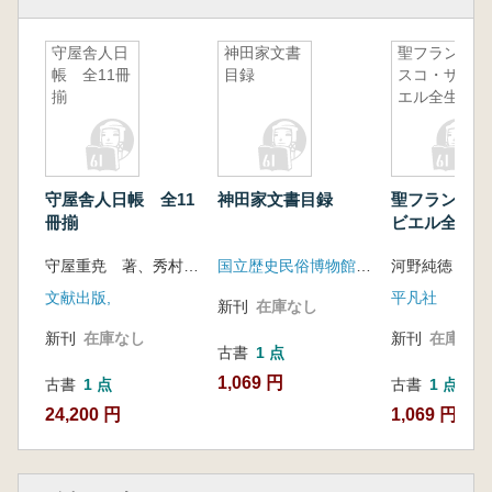
守屋舎人日
神田家文書
聖フランシ
帳 全11冊
目録
スコ・ザビ
揃
エル全生涯
守屋舎人日帳 全11
神田家文書目録
聖フランシス
冊揃
ビエル全生涯
守屋重尭 著、秀村選三 校註
国立歴史民俗博物館 東京大学史料編纂所附属画象史料解析センター
河野純徳
文献出版,
平凡社
新刊
在庫なし
新刊
在庫なし
新刊
在庫なし
古書
1 点
1,069 円
古書
1 点
古書
1 点
24,200 円
1,069 円