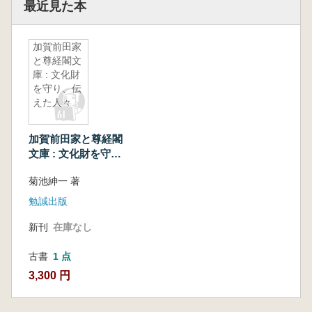
最近見た本
加賀前田家
と尊経閣文
庫 : 文化財
を守り、伝
えた人々
加賀前田家と尊経閣
文庫 : 文化財を守
り、伝えた人々
菊池紳一 著
勉誠出版
新刊
在庫なし
古書
1 点
3,300 円