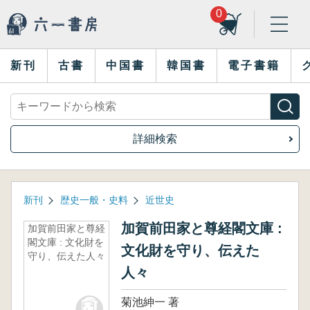
0
新刊
古書
中国書
韓国書
電子書籍
詳細検索
新刊
歴史一般・史料
近世史
加賀前田家と尊経閣文庫 :
加賀前田家と尊経
閣文庫 : 文化財を
文化財を守り、伝えた
守り、伝えた人々
人々
菊池紳一 著