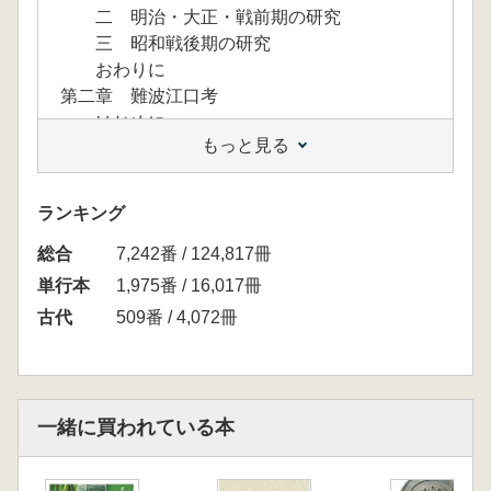
二 明治・大正・戦前期の研究
三 昭和戦後期の研究
おわりに
第二章 難波江口考
はじめに
もっと見る
一 難波江口をめぐって
二 難波海上における外国使船の迎接儀礼
三 長江河口の江口と遣唐使船
ランキング
おわりに
総合
第三章 難波津高麗橋説批判
7,242番 / 124,817冊
はじめに
単行本
1,975番 / 16,017冊
一 難波津高麗橋説の論拠とその問題点
古代
509番 / 4,072冊
二 高麗陣と高麗町・高麗橋・高麗門
おわりに
第四章 古代難波津の歴史的変遷 難波御津
(大津)から難波三津(御津)へ
一緒に買われている本
はじめに
一 難波堀江周辺説とその論拠
二 三津寺町付近説の論拠