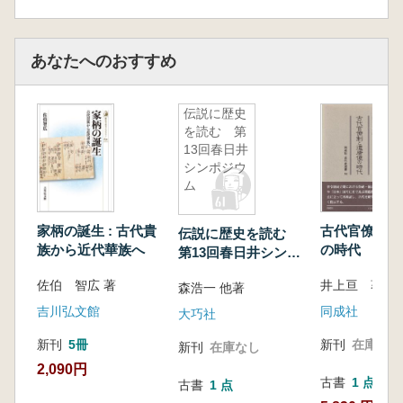
第三章 改新政府と難波大郡宮・小郡宮
はじめに
一 改新政府と難波大郡宮
あなたへのおすすめ
二 難波小郡の位置と西成・東生両郡の郡
界
伝説に歴史
おわりに
を読む 第
第四章 蝦蟇行宮・高津・難波市
13回春日井
はじめに
シンポジウ
一 蝦蟇=河津(堀江沿岸の停泊地)説
ム
二 高津と蝦蟇行宮
三 蝦蟇・高津と難波市
家柄の誕生 : 古代貴
古代官僚制と
伝説に歴史を読む
四 『万葉集』の河津・川津と河鹿ガエル
族から近代華族へ
の時代
第13回春日井シンポ
おわりに
ジウム
佐伯 智広 著
井上亘 著
第三部 奈良・平安時代の難波地域
森浩一 他著
第一章 摂津国西成郡津守村の行基寺院
吉川弘文館
同成社
大巧社
はじめに
新刊
5冊
新刊
在庫なし
新刊
在庫なし
一 津守村の善源院と都島区の善源寺町
2,090円
二 津守村の難波度院・枚松院・作蓋部院
古書
1 点
古書
1 点
おわりに