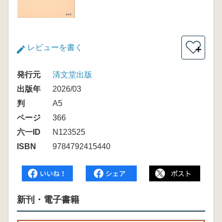
レビューを書く
＋
発行元
清文堂出版
出版年
2026/03
判
A5
ページ
366
六一ID
N123525
ISBN
9784792415440
新刊・電子書籍