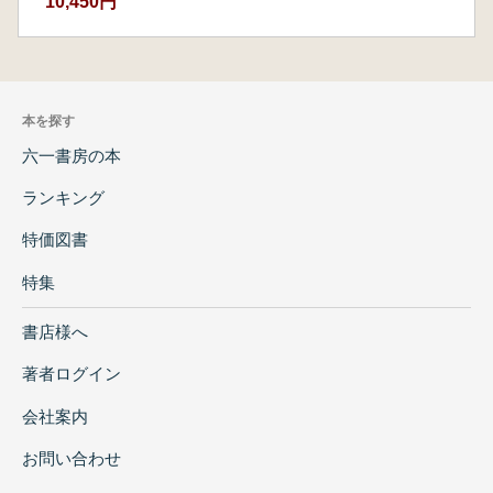
10,450円
三 行基が建置した五泊の河尻と楊津院
おわりに
第二章 菟原・雄伴・八部三郡考
はじめに
本を探す
一 雄伴郡と八部郡
六一書房の本
二 荒田郡と雄伴郡・菟原郡
おわりに
ランキング
第三章 「崐陽寺鐘銘」の基礎的検討
はじめに
特価図書
一 泊園文庫本『碑銘集』所収「崐陽寺鐘
特集
銘」の紹介
二 「崐陽寺鐘銘」の史料的性格と信憑性
書店様へ
三 崐陽施院における惸独田の開発
おわりに
著者ログイン
会社案内
お問い合わせ