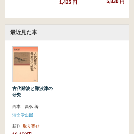
5,830 円
1,425 円
第二章 平安時代の難波津と難波宮
はじめに
一 難波津衰退論の問題点
二 平安時代の難波と難波津
最近見た本
三 平安時代の難波宮と安曇付近の大江殿
おわりに
第三章 堀江北岸の難波渡(渡辺)と駅家・楼岸
はじめに
一 堀江北岸の難波渡(渡辺)と寺院・駅家
二 楼岸は堀江の南岸か北岸か
三 水陸併用の駅家と駅楼
おわりに
古代難波と難波津の
補論 堀江沿岸の東大寺家地について
研究
第四部 古代難波の周辺地域
第一章 行基設置の楊津院と河尻
西本 昌弘 著
はじめに
清文堂出版
一 『行基年譜』にみえる楊津院とその位
新刊
取り寄せ
置
二 楊津庄・柳津河尻庄と楊津院