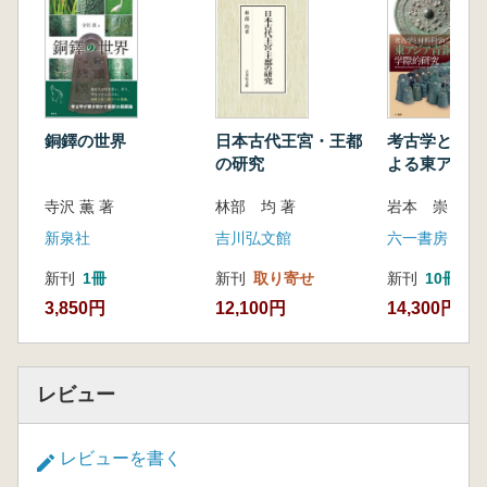
三 古地理復原からみた難波津の変遷
おわりに
第二部 古代難波地域の王宮と官衙
第一章 大化前代難波研究の現在地 高津宮・
堀江・難波津・大郡・客館
銅鐸の世界
日本古代王宮・王都
考古学と材料
はじめに
の研究
よる東アジア
一 高津宮と堀江・難波津
の学際的研究
寺沢 薫 著
林部 均 著
岩本 崇 編
二 法円坂倉庫群と高津宮の大倉
三 大郡と客館
新泉社
吉川弘文館
六一書房
おわりに
新刊
1冊
新刊
取り寄せ
新刊
10冊以
第二章 難波屯倉と難波大郡
3,850円
12,100円
14,300円
はじめに
一 難波屯倉の研究史とその問題点
二 法円坂倉庫群と難波宮下層遺跡の評価
三 外来土器の出土地からみた大郡
レビュー
四 生国魂神社の所在地と西成・東生両郡
の郡界
レビューを書く
おわりに