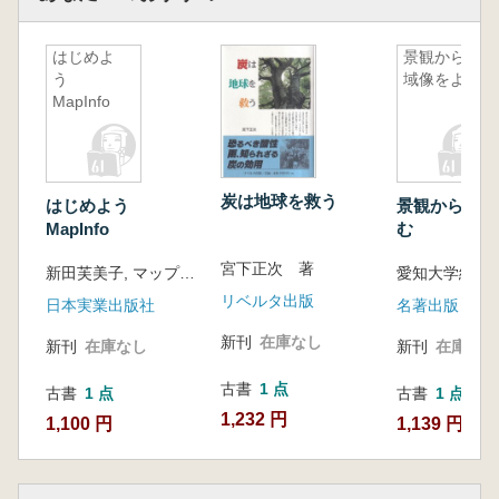
はじめよ
景観から地
う
域像をよむ
MapInfo
炭は地球を救う
はじめよう
景観から地域
MapInfo
む
宮下正次 著
新田芙美子, マップソリューション研究会 著
リベルタ出版
日本実業出版社
名著出版
新刊
在庫なし
新刊
在庫なし
新刊
在庫なし
古書
1 点
古書
1 点
古書
1 点
1,232 円
1,100 円
1,139 円