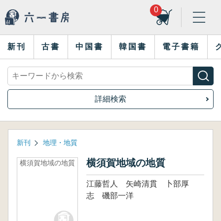
0
新刊
古書
中国書
韓国書
電子書籍
詳細検索
新刊
地理・地質
横須賀地域の地質
横須賀地域の地質
江藤哲人 矢崎清貫 卜部厚
志 磯部一洋