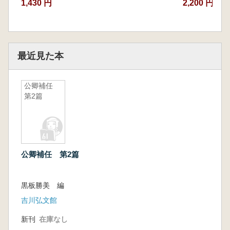
1,430 円
2,200 円
最近見た本
公卿補任
第2篇
公卿補任 第2篇
黒板勝美 編
吉川弘文館
新刊
在庫なし