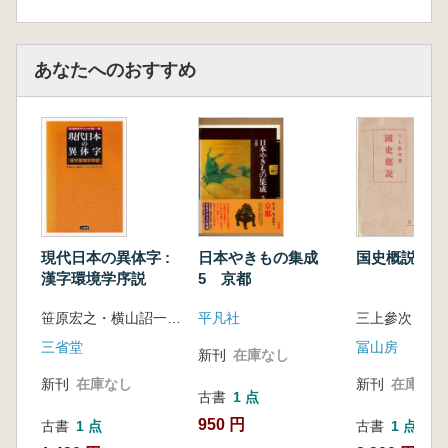
あなたへのおすすめ
現代日本の異体字 :
日本やきもの集成
国史概説
漢字環境学序説
5 京都
笹原宏之・横山詔一・エリク・ロング
平凡社
三上參次 著
三省堂
冨山房
新刊
在庫なし
新刊
在庫なし
新刊
在庫なし
古書
1 点
950 円
古書
1 点
古書
1 点