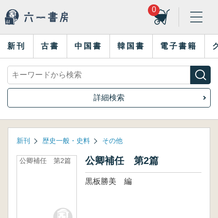
0
新刊
古書
中国書
韓国書
電子書籍
詳細検索
新刊
歴史一般・史料
その他
公卿補任 第2篇
公卿補任 第2篇
黒板勝美 編