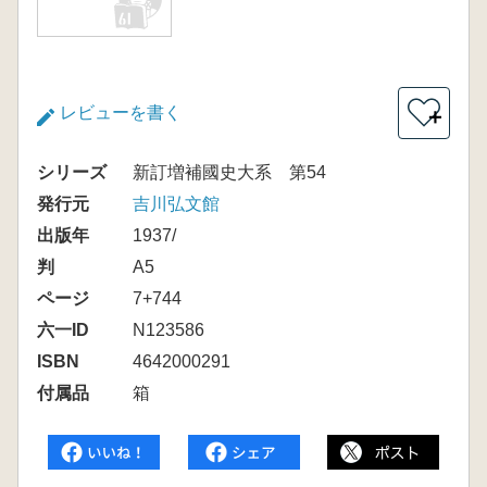
レビューを書く
＋
シリーズ
新訂増補國史大系 第54
発行元
吉川弘文館
出版年
1937/
判
A5
ページ
7+744
六一ID
N123586
ISBN
4642000291
付属品
箱