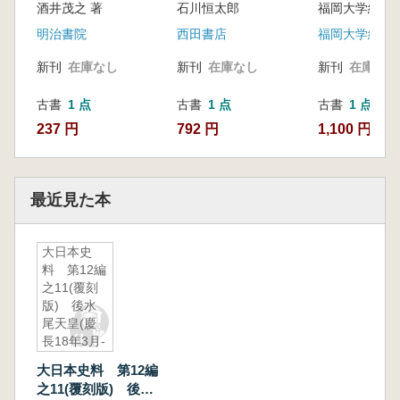
酒井茂之 著
石川恒太郎
福岡大学総合
明治書院
西田書店
福岡大学総合
新刊
在庫なし
新刊
在庫なし
新刊
在庫なし
古書
1 点
古書
1 点
古書
1 点
237 円
792 円
1,100 円
最近見た本
大日本史
料 第12編
之11(覆刻
版) 後水
尾天皇(慶
長18年3月-
慶長18年9
大日本史料 第12編
月)
之11(覆刻版) 後水