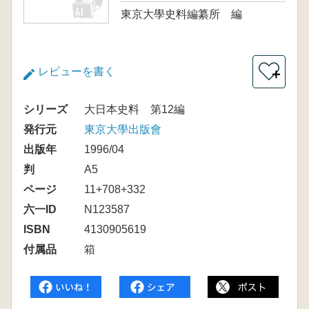
東京大學史料編纂所 編
レビューを書く
＋
シリーズ
大日本史料 第12編
発行元
東京大學出版會
出版年
1996/04
判
A5
ページ
11+708+332
六一ID
N123587
ISBN
4130905619
付属品
箱