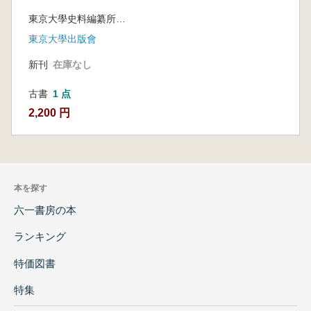
尾天皇(慶長18年3月-
東京大學史料編纂所 編
慶長18年9月)
東京大學出版會
新刊
在庫なし
古書
1 点
2,200 円
本を探す
六一書房の本
ランキング
特価図書
特集