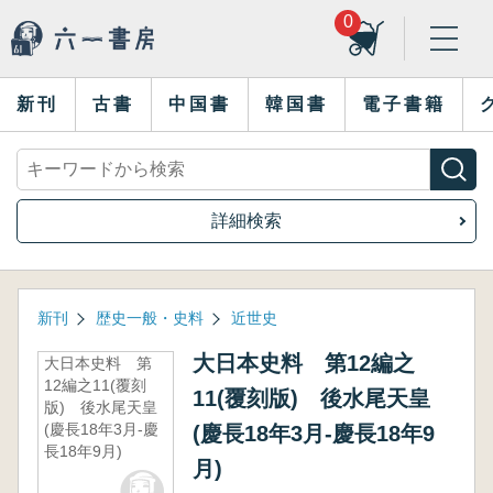
0
新刊
古書
中国書
韓国書
電子書籍
詳細検索
新刊
歴史一般・史料
近世史
大日本史料 第12編之
大日本史料 第
12編之11(覆刻
11(覆刻版) 後水尾天皇
版) 後水尾天皇
(慶長18年3月-慶
(慶長18年3月-慶長18年9
長18年9月)
月)