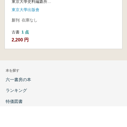
東京大學史料編纂所編纂
月-慶長19年11月)
東京大學出版會
新刊
在庫なし
古書
1 点
2,200 円
本を探す
六一書房の本
ランキング
特価図書
特集
書店様へ