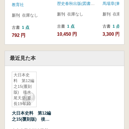
歴史春秋出版(図書館流通センター)
教育社
新刊
在庫なし
新刊
在庫なし
新刊
在庫なし
古書
1 点
古書
1 点
古書
1 点
10,450 円
3,300 円
792 円
最近見た本
大日本史
料 第12編
之15(覆刻
版) 後水
尾天皇(慶
長19年10
月-慶長19
大日本史料 第12編
年11月)
之15(覆刻版) 後水
尾天皇(慶長19年10