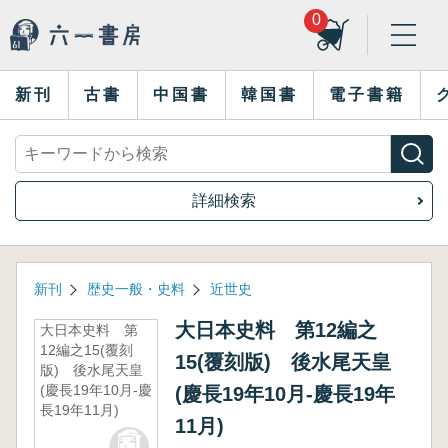
0
新刊
古書
中国書
韓国書
電子書籍
詳細検索
新刊
歴史一般・史料
近世史
大日本史料 第12編之
大日本史料 第
12編之15(覆刻
15(覆刻版) 後水尾天皇
版) 後水尾天皇
(慶長19年10月-慶
(慶長19年10月-慶長19年
長19年11月)
11月)