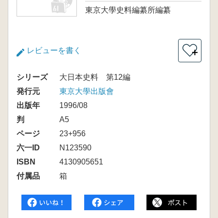
東京大學史料編纂所編纂
レビューを書く
＋
シリーズ
大日本史料 第12編
発行元
東京大學出版會
出版年
1996/08
判
A5
ページ
23+956
六一ID
N123590
ISBN
4130905651
付属品
箱