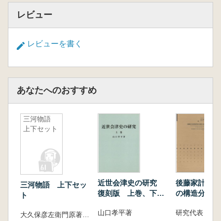
レビュー
レビューを書く
あなたへのおすすめ
三河物語
上下セット
近世会津史の研究
後藤家計量関
三河物語 上下セッ
復刻版 上巻、下
の構造分析と
ト
巻 2巻揃
関の研究
山口孝平著
研究代表 馬
大久保彦左衛門原著 ; 小林賢章訳