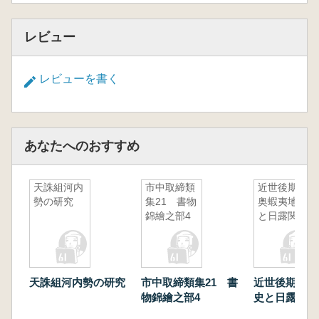
レビュー
レビューを書く
あなたへのおすすめ
天誅組河内
市中取締類
近世後期の
勢の研究
集21 書物
奥蝦夷地史
錦繪之部4
と日露関係
天誅組河内勢の研究
市中取締類集21 書
近世後期の奥
物錦繪之部4
史と日露関係