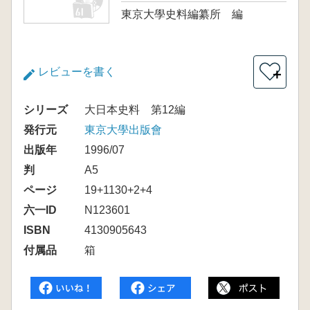
東京大學史料編纂所 編
レビューを書く
＋
シリーズ
大日本史料 第12編
発行元
東京大學出版會
出版年
1996/07
判
A5
ページ
19+1130+2+4
六一ID
N123601
ISBN
4130905643
付属品
箱