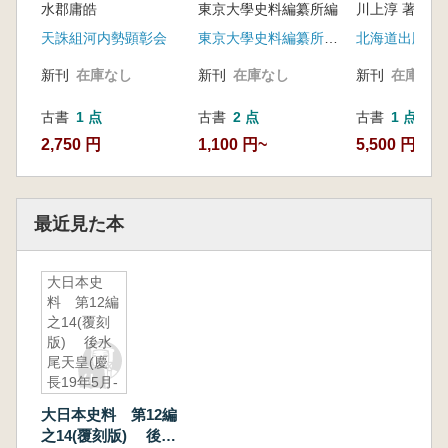
水郡庸皓
東京大學史料編纂所編
川上淳 著
天誅組河内勢顕彰会
東京大學史料編纂所 , 東京大學出版會
新刊
在庫なし
新刊
在庫なし
新刊
在庫なし
古書
1 点
古書
2 点
古書
1 点
2,750 円
1,100 円~
5,500 円
最近見た本
大日本史
料 第12編
之14(覆刻
版) 後水
尾天皇(慶
長19年5月-
慶長19年9
大日本史料 第12編
月)
之14(覆刻版) 後水