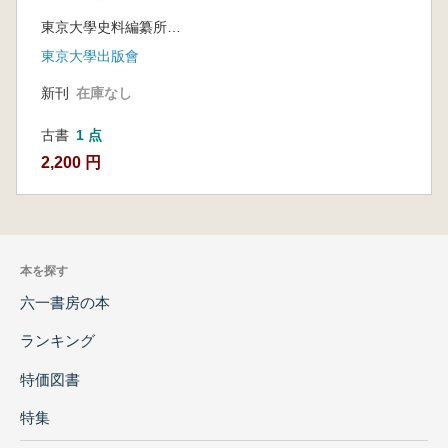
尾天皇(慶長19年5月-
東京大學史料編纂所 編
慶長19年9月)
東京大學出版會
新刊
在庫なし
古書
1 点
2,200 円
本を探す
六一書房の本
ランキング
特価図書
特集