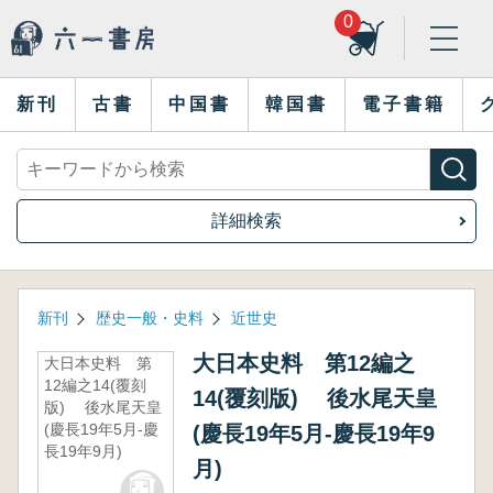
0
新刊
古書
中国書
韓国書
電子書籍
詳細検索
新刊
歴史一般・史料
近世史
大日本史料 第12編之
大日本史料 第
12編之14(覆刻
14(覆刻版) 後水尾天皇
版) 後水尾天皇
(慶長19年5月-慶
(慶長19年5月-慶長19年9
長19年9月)
月)