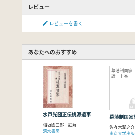
レビュー
レビューを書く
あなたへのおすすめ
幕藩制国家
論 上巻
水戸光圀正伝桃源遺事
幕藩制国家
稻垣國三郎 註解
佐々木潤之介
清水書房
東京大学出版