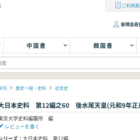
ご利用案
版
新規会員
中国書
韓国書
新刊
歴史一般・史料
近世史
大日本史料 第12編之60 後水尾天皇(元和9年正月
東京大学史料編纂所 編
レビューを書く
シリーズ
大日本史料 第12編