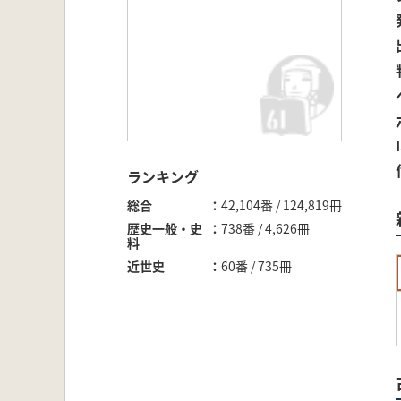
ランキング
総合
42,104番 / 124,819冊
歴史一般・史
738番 / 4,626冊
料
近世史
60番 / 735冊