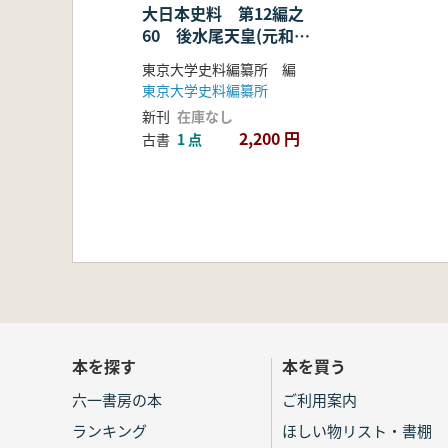
大日本史料 第12編之
60 後水尾天皇(元和9
年正月-同年2月)
東京大学史料編纂所 編
東京大学史料編纂所
新刊
在庫なし
2,200 円
古書
1 点
本を探す
本を買う
六一書房の本
ご利用案内
ランキング
ほしい物リスト・書棚