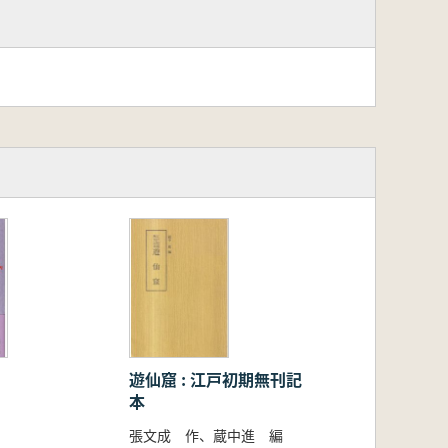
遊仙窟 : 江戸初期無刊記
本
張文成 作、蔵中進 編