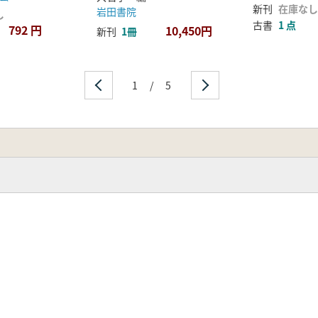
新刊
在庫なし
岩田書院
し
古書
1 点
792 円
10,450円
新刊
1冊
1
/
5