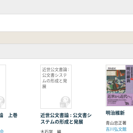
近世公文書論 :
公文書システ
ムの形成と発
展
明治維新
論 上巻
近世公文書論 : 公文書シ
ステムの形成と発展
青山忠正著
吉川弘文館
会
大石学 編