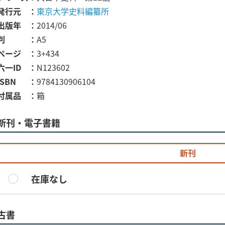
発行元
東京大学史料編纂所
出版年
2014/06
判
A5
ページ
3+434
六一ID
N123602
ISBN
9784130906104
付属品
箱
新刊・電子書籍
新刊
在庫なし
古書