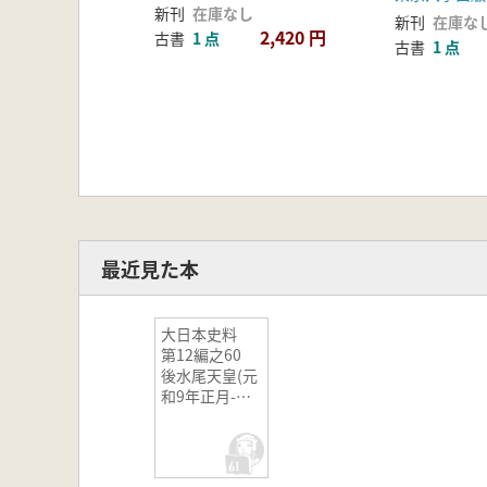
新刊
在庫なし
新刊
在庫な
2,420 円
古書
1 点
古書
1 点
最近見た本
大日本史料
第12編之60
後水尾天皇(元
和9年正月-同
年2月)