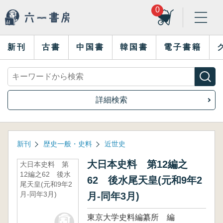
0
新刊
古書
中国書
韓国書
電子書籍
詳細検索
新刊
歴史一般・史料
近世史
大日本史料 第12編之
大日本史料 第
12編之62 後水
62 後水尾天皇(元和9年2
尾天皇(元和9年2
月-同年3月)
月-同年3月)
東京大学史料編纂所 編