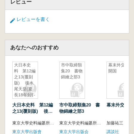
レビュー
レビューを書く
あなたへのおすすめ
大日本史
市中取締類
幕末外交と
料 第12編
集20 書物
開国
之13(覆刻
錦繪之部3
版) 後水
尾天皇(慶
長18年9月-
慶長19年4
大日本史料 第12編
市中取締類集20 書
幕末外交と開
月)
之13(覆刻版) 後水
物錦繪之部3
尾天皇(慶長18年9月-
東京大學史料編纂所 編
東京大学史料編纂所 編纂
加藤祐三 著
慶長19年4月)
東京大學出版會
東京大学出版会
講談社