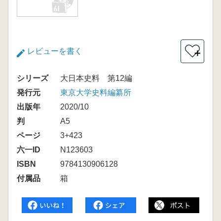
レビューを書く
＋
シリーズ
大日本史料 第12編
発行元
東京大学史料編纂所
出版年
2020/10
判
A5
ページ
3+423
六一ID
N123603
ISBN
9784130906128
付属品
箱