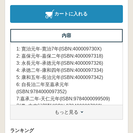
カートに入れる
内容
1: 寛治元年-寛治7年(ISBN:400009730X)
2: 嘉保元年-嘉保二年(ISBN:4000097318)
3: 永長元年-承徳元年(ISBN:4000097326)
4: 承徳二年-康和四年(ISBN:4000097334)
5: 康和五年-長治元年(ISBN:4000097342)
6: 自長治二年至嘉承元年
(ISBN:9784000097352)
7:嘉承二年-天仁元年(ISBN:9784000099509)
別巻: 中右記部類(ISBN:9784000097369)
もっと見る
底本: 陽明文庫所蔵古写本ほか
ランキング