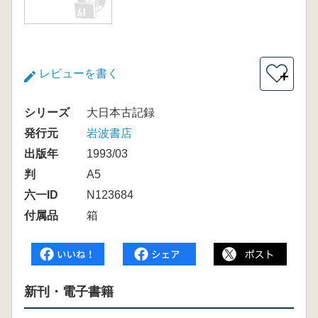
レビューを書く
＋
シリーズ
大日本古記録
発行元
岩波書店
出版年
1993/03
判
A5
六一ID
N123684
付属品
箱
新刊・電子書籍