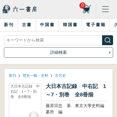
0
新刊
古書
中国書
韓国書
電子書籍
詳細検索
新刊
歴史一般・史料
古代史
大日本古記録 中右記 1
大日本古記録 中
右記 1～7・別
～7・別巻 全8冊揃
巻 全8冊揃
藤原宗忠 著、東京大學史料編
纂所 編