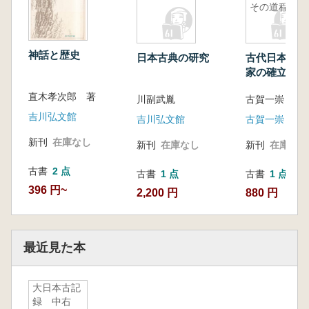
その道程』
神話と歴史
日本古典の研究
古代日本『一
家の確立とそ
程』
直木孝次郎 著
川副武胤
古賀一崇
吉川弘文館
吉川弘文館
古賀一崇
新刊
在庫なし
新刊
在庫なし
新刊
在庫なし
古書
2 点
古書
1 点
古書
1 点
396 円~
2,200 円
880 円
最近見た本
大日本古記
録 中右