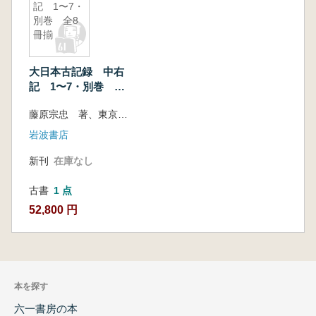
記 1〜7・
別巻 全8
冊揃
大日本古記録 中右
記 1〜7・別巻 全
8冊揃
藤原宗忠 著、東京大學史料編纂所 編
岩波書店
新刊
在庫なし
古書
1 点
52,800 円
本を探す
六一書房の本