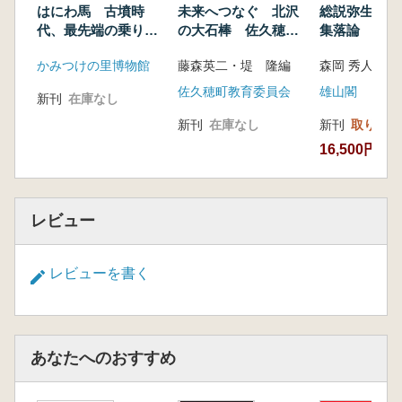
はにわ馬 古墳時
未来へつなぐ 北沢
総説弥生時代
代、最先端の乗り物
の大石棒 佐久穂町
集落論
をどう造形したの
北沢の大石棒 保存
かみつけの里博物館
藤森英二・堤 隆編
か。
とその性格
佐久穂町教育委員会
雄山閣
新刊
在庫なし
新刊
在庫なし
新刊
取り寄せ
16,500円
レビュー
レビューを書く
あなたへのおすすめ