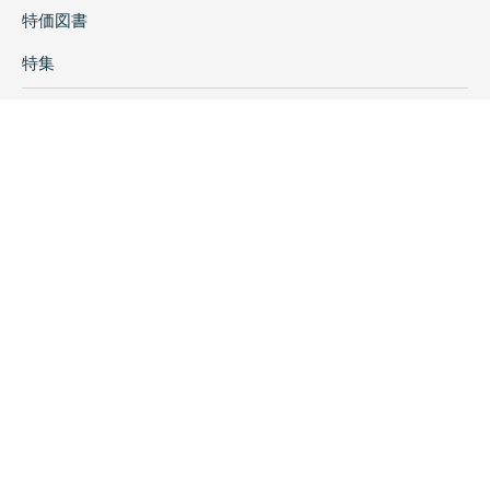
特価図書
特集
書店様へ
著者ログイン
会社案内
お問い合わせ
リンク
採用情報
プライバシーポリシー
特定商取引に関する表示