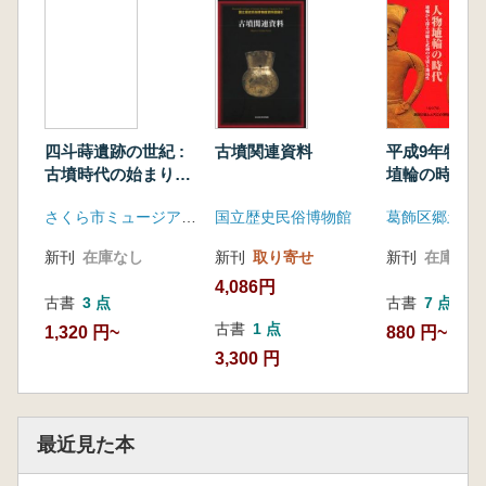
四斗蒔遺跡の世紀 :
古墳関連資料
平成9年特別
古墳時代の始まりと
埴輪の時代
豪族居館
さくら市ミュージアム荒井寛方記念館
国立歴史民俗博物館
新刊
在庫なし
新刊
取り寄せ
新刊
在庫なし
4,086円
古書
3 点
古書
7 点
古書
1 点
1,320 円~
880 円~
3,300 円
最近見た本