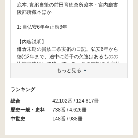
底本: 實躬自筆の前田育徳會所藏本・宮内廳書
陵部所藏本ほか
1: 自弘安6年至正應3年
【内容説明】
鎌倉末期の貴族三条実躬の日記。弘安6年から
徳治2年まで、途中に若干の欠逸はあるものの
比較的連続して残っている。この時期の公家社
もっと見る
会・公武関係などの研究の基本的史料となるも
の。この冊には、正応3年までを収め、自筆本
の利用できる部分はその紙背を含めてはじめて
ランキング
活字化する。
総合
42,102番 / 124,817冊
「BOOKデータベース」 より
歴史一般・史料
738番 / 4,626冊
中世史
148番 / 988冊