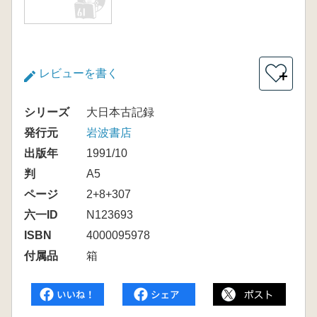
レビューを書く
＋
シリーズ
大日本古記録
発行元
岩波書店
出版年
1991/10
判
A5
ページ
2+8+307
六一ID
N123693
ISBN
4000095978
付属品
箱