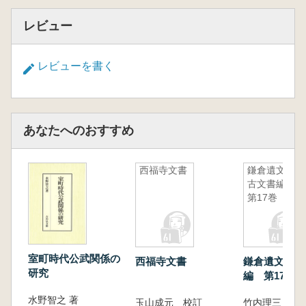
レビュー
レビューを書く
あなたへのおすすめ
西福寺文書
鎌倉遺文
古文書編
第17巻
室町時代公武関係の
西福寺文書
鎌倉遺文 古
研究
編 第17巻
水野智之 著
玉山成元 校訂
竹内理三 編