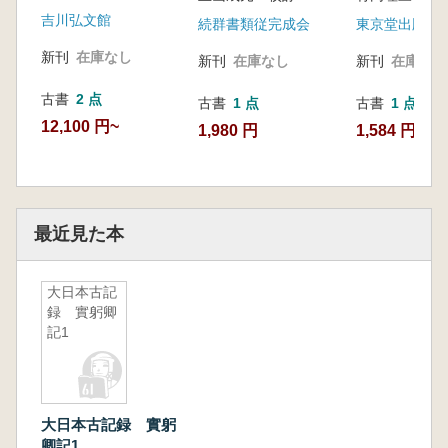
吉川弘文館
続群書類従完成会
東京堂出版
新刊
在庫なし
新刊
在庫なし
新刊
在庫なし
古書
2 点
古書
1 点
古書
1 点
12,100 円~
1,980 円
1,584 円
最近見た本
大日本古記
録 實躬卿
記1
大日本古記録 實躬
卿記1