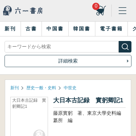
0
新刊
古書
中国書
韓国書
電子書籍
詳細検索
新刊
歴史一般・史料
中世史
大日本古記録 實躬卿記1
大日本古記録 實
躬卿記1
藤原實躬 著、東京大學史料編
纂所 編