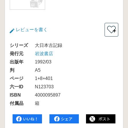
レビューを書く
＋
シリーズ
大日本古記録
発行元
岩波書店
出版年
1992/03
判
A5
ページ
1+8+401
六一ID
N123703
ISBN
4000095897
付属品
箱