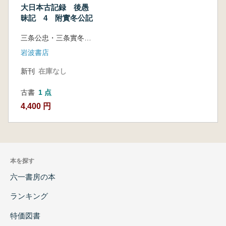
大日本古記録 後愚
昧記 4 附實冬公記
三条公忠・三条實冬 著、 東京大學史料編纂所編纂
岩波書店
新刊
在庫なし
古書
1 点
4,400 円
本を探す
六一書房の本
ランキング
特価図書