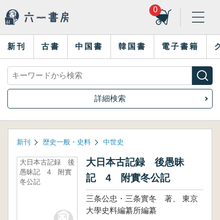
0
新刊
古書
中国書
韓国書
電子書籍
詳細検索
新刊
歴史一般・史料
中世史
大日本古記録 後愚昧
大日本古記録 後
愚昧記 4 附實
記 4 附實冬公記
冬公記
三条公忠・三条實冬 著、 東京
大學史料編纂所編纂