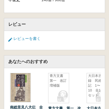
レビュー
レビューを書く
あなたへのおすすめ
青方文書
大日本古記
第一 改訂
録 民經
増補版
記 1〜
10 全10冊
セット
南総里見八犬伝 全
青方文書 第一 改
大日本古記録