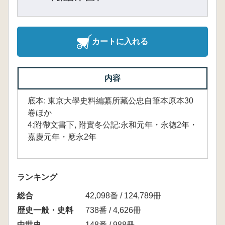
カートに入れる
内容
底本: 東京大學史料編纂所藏公忠自筆本原本30
卷ほか
4:附帶文書下, 附實冬公記:永和元年・永徳2年・
嘉慶元年・應永2年
ランキング
総合
42,098番 / 124,789冊
歴史一般・史料
738番 / 4,626冊
中世史
148番 / 988冊