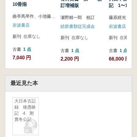
10冊揃
訂増補版
記 1〜10 
セット
曲亭馬琴作、小池藤五郎校訂
瀬野精一郎 校訂
岩波書店
続群書類従完成会
岩波書店
新刊
在庫なし
新刊
在庫なし
新刊
在庫なし
古書
1 点
古書
1 点
古書
1 点
7,040 円
2,200 円
66,000 円
最近見た本
大日本古記
録 後愚昧
記 4 附
實冬公記