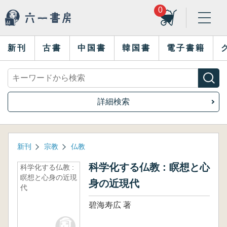
0
新刊
古書
中国書
韓国書
電子書籍
詳細検索
新刊
宗教
仏教
科学化する仏教 : 瞑想と心
科学化する仏教 :
瞑想と心身の近現
身の近現代
代
碧海寿広 著