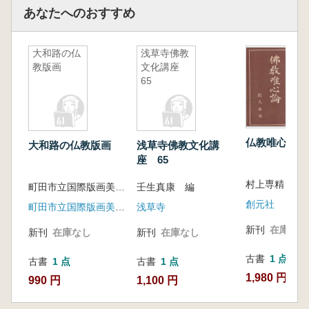
あなたへのおすすめ
大和路の仏
浅草寺佛教
教版画
文化講座
65
仏教唯心論
大和路の仏教版画
浅草寺佛教文化講
座 65
村上専精 著
町田市立国際版画美術館編集
壬生真康 編
創元社
町田市立国際版画美術館 , 東京美術
浅草寺
新刊
在庫なし
新刊
在庫なし
新刊
在庫なし
古書
1 点
古書
1 点
古書
1 点
1,980 円
990 円
1,100 円