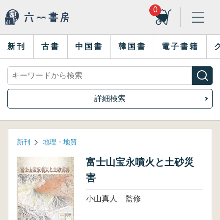
0
新刊
古書
中国書
韓国書
電子書籍
詳細検索
新刊
地理・地質
富士山宝永噴火と土砂災
害
小山真人 監修