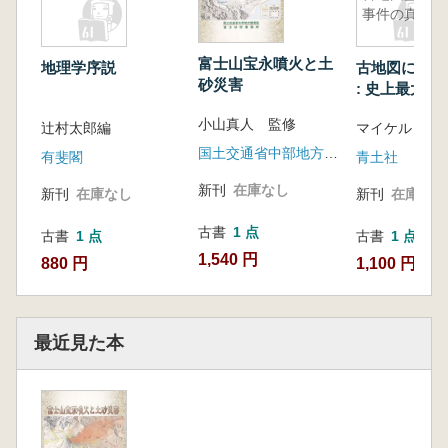
事件の真実
富士山宝永噴火と土
地理学序説
古地図に憑か
砂災害
: 史上最大の
盗難事件の真
小山真人 監修
辻村太郎編
国土交通省中部地方整備局富士砂防事務所
有斐閣
青土社
新刊
在庫なし
新刊
在庫なし
新刊
在庫なし
古書
1 点
古書
1 点
古書
1 点
1,540 円
880 円
1,100 円
最近見た本