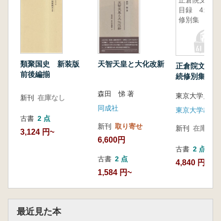
正倉院文書
目録 4:続
修別集
類聚国史 新装版
天智天皇と大化改新
正倉院文書目
前後編揃
続修別集
森田 悌 著
東京大学史料
新刊
在庫なし
同成社
東京大学出版
古書
2 点
新刊
取り寄せ
新刊
在庫なし
3,124 円~
6,600円
古書
2 点
古書
2 点
4,840 円~
1,584 円~
最近見た本