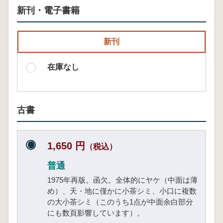
新刊・電子書籍
新刊
在庫なし
古書
1,650 円
（税込）
普通
1975年再版。函欠。全体的にヤケ（中面は薄
め）、天・地に僅かに小茶シミ、小口に複数
の大小茶シミ（このうち1点が中面余白部分
にも数頁影響しています）。