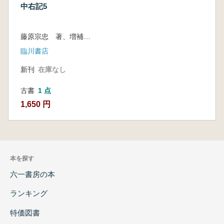
中右記5
藤原宗忠 著、増補史料大成刊行会 編
臨川書店
新刊
在庫なし
古書
1 点
1,650 円
本を探す
六一書房の本
ランキング
特価図書