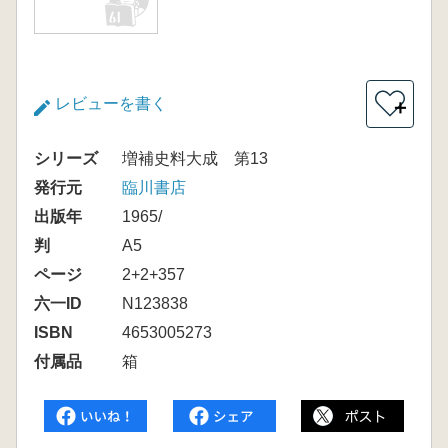
レビューを書く
＋
シリーズ
増補史料大成 第13
発行元
臨川書店
出版年
1965/
判
A5
ページ
2+2+357
六一ID
N123838
ISBN
4653005273
付属品
箱