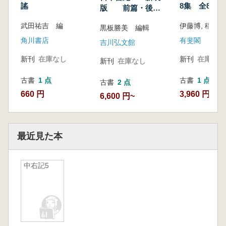
謠
8集 全8冊揃
版 前篇・後
篇 2冊揃
武田祐吉 編
伊藤博, 稲岡
黒板勝美 編輯
角川書店
有斐閣
吉川弘文館
新刊
在庫なし
新刊
在庫なし
新刊
在庫なし
古書
1 点
古書
1 点
古書
2 点
660 円
3,960 円
6,600 円~
最近見た本
中右記5