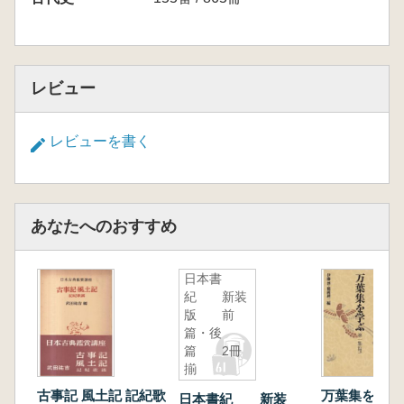
レビュー
レビューを書く
あなたへのおすすめ
日本書
紀 新装
版 前
篇・後
篇 2冊
揃
古事記 風土記 記紀歌
万葉集を学ぶ
日本書紀 新装