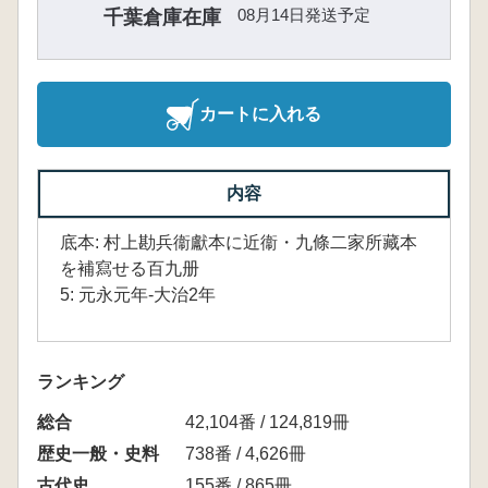
08月14日発送予定
千葉倉庫在庫
カートに入れる
内容
底本: 村上勘兵衞獻本に近衞・九條二家所藏本
を補寫せる百九册
5: 元永元年-大治2年
ランキング
総合
42,104番 / 124,819冊
歴史一般・史料
738番 / 4,626冊
古代史
155番 / 865冊