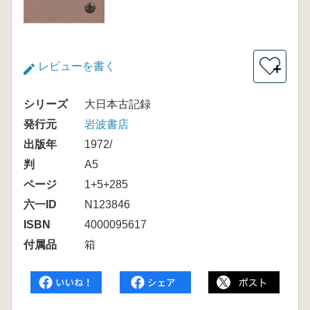
レビューを書く
＋
シリーズ
大日本古記録
発行元
岩波書店
出版年
1972/
判
A5
ページ
1+5+285
六一ID
N123846
ISBN
4000095617
付属品
箱