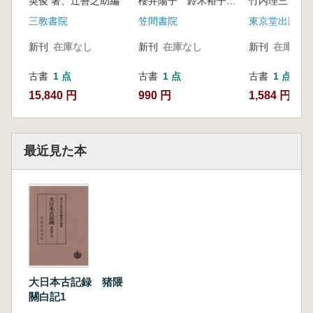
英俊 著、辻善之助編
櫻井陽子 鈴木裕子 渡邉裕美子 著
竹内理三 編
の物語
年(1191)
三教書院
笠間書院
東京堂出版
新刊
在庫なし
新刊
在庫なし
新刊
在庫なし
古書
1 点
古書
1 点
古書
1 点
15,840 円
990 円
1,584 円
最近見た本
大日本古記録 猪隈
關白記1