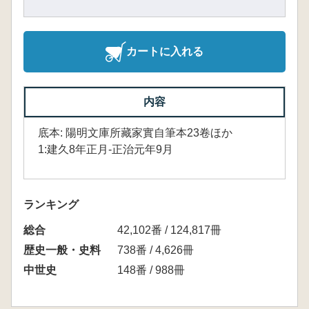
カートに入れる
内容
底本: 陽明文庫所藏家實自筆本23卷ほか
1:建久8年正月-正治元年9月
ランキング
総合
42,102番 / 124,817冊
歴史一般・史料
738番 / 4,626冊
中世史
148番 / 988冊