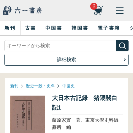
0
新刊
古書
中国書
韓国書
電子書籍
詳細検索
新刊
歴史一般・史料
中世史
大日本古記録 猪隈關白
記1
藤原家實 著、東京大學史料編
纂所 編