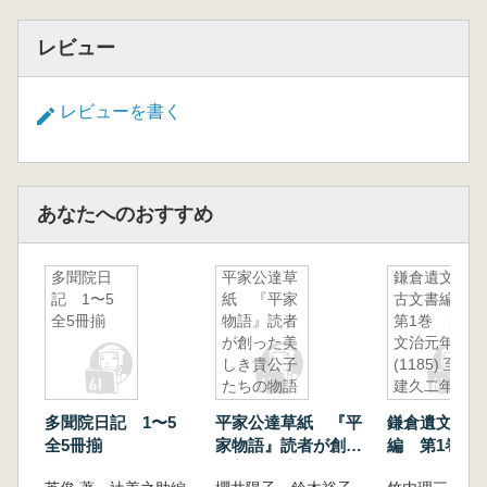
レビュー
レビューを書く
あなたへのおすすめ
多聞院日
平家公達草
鎌倉遺文
記 1〜5
紙 『平家
古文書編
全5冊揃
物語』読者
第1巻 自
が創った美
文治元年
しき貴公子
(1185) 至
たちの物語
建久二年
(1191)
多聞院日記 1〜5
平家公達草紙 『平
鎌倉遺文 古
全5冊揃
家物語』読者が創っ
編 第1巻 
た美しき貴公子たち
元年(1185) 