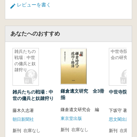
レビューを書く
あなたへのおすすめ
雑兵たちの
中世寺院社
戦場 : 中世
会の研究
の傭兵と奴
隷狩り
鎌倉遺文研究 全3冊
雑兵たちの戦場 : 中
中世寺院社会
揃
世の傭兵と奴隷狩り
鎌倉遺文研究会 編
藤木久志著
下坂守 著
東京堂出版
朝日新聞社
思文閣出版
新刊
在庫なし
新刊
在庫なし
新刊
在庫なし