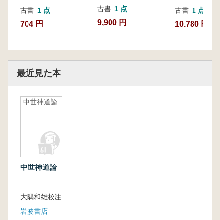
古書
1 点
古書
1 点
古書
1 点
9,900 円
704 円
10,780 円
最近見た本
中世神道論
中世神道論
大隅和雄校注
岩波書店