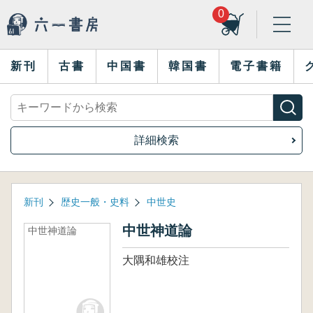
0
新刊
古書
中国書
韓国書
電子書籍
詳細検索
新刊
歴史一般・史料
中世史
中世神道論
中世神道論
大隅和雄校注