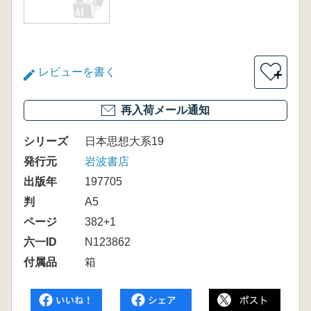
レビューを書く
＋
再入荷メール通知
シリーズ
日本思想大系19
発行元
岩波書店
出版年
197705
判
A5
ページ
382+1
六一ID
N123862
付属品
箱