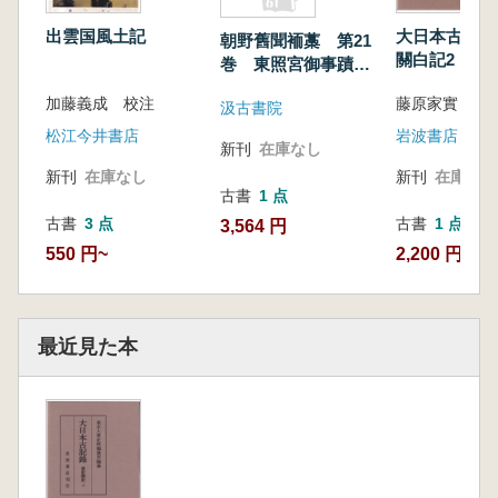
出雲国風土記
大日本古記録
朝野舊聞袻藁 第21
關白記2
巻 東照宮御事蹟別
録37-73
加藤義成 校注
汲古書院
松江今井書店
岩波書店
新刊
在庫なし
新刊
在庫なし
新刊
在庫なし
古書
1 点
古書
3 点
古書
1 点
3,564 円
550 円~
2,200 円
最近見た本