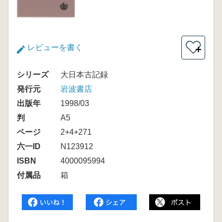
レビューを書く
＋
シリーズ
大日本古記録
発行元
岩波書店
出版年
1998/03
判
A5
ページ
2+4+271
六一ID
N123912
ISBN
4000095994
付属品
箱