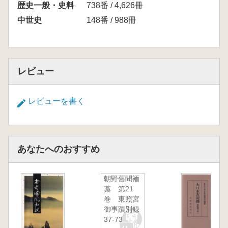
歴史一般・史料
738番 / 4,626冊
中世史
148番 / 988冊
レビュー
レビューを書く
あなたへのおすすめ
朝野舊聞袻
藁 第21
巻 東照宮
御事蹟別録
37-73