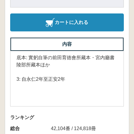
カートに入れる
内容
底本: 實躬自筆の前田育徳會所藏本・宮内廳書
陵部所藏本ほか
3: 自永仁2年至正安2年
ランキング
総合
42,104番 / 124,818冊