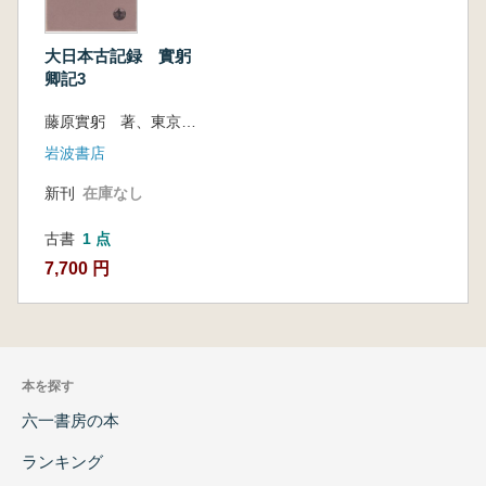
大日本古記録 實躬
卿記3
藤原實躬 著、東京大學史料編纂所 編
岩波書店
新刊
在庫なし
古書
1 点
7,700 円
本を探す
六一書房の本
ランキング