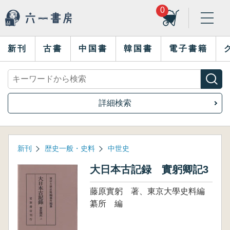
0
新刊
古書
中国書
韓国書
電子書籍
詳細検索
新刊
歴史一般・史料
中世史
大日本古記録 實躬卿記3
藤原實躬 著、東京大學史料編
纂所 編