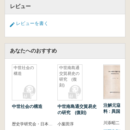
レビュー
レビューを書く
あなたへのおすすめ
中世社会の
中世南島通
構造
交貿易史の
研究 (復
刻)
注解元寇防塁
中世社会の構造
中世南島通交貿易史
料 : 異国警
の研究 (復刻)
料の研究
川添昭二 著
歴史学研究会・日本史研究会編
小葉田淳