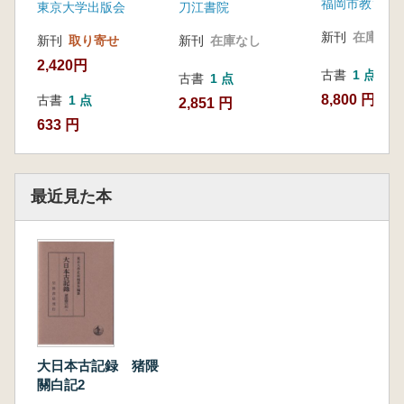
福岡市教育委
東京大学出版会
刀江書院
新刊
在庫なし
新刊
取り寄せ
新刊
在庫なし
2,420円
古書
1 点
古書
1 点
8,800 円
古書
1 点
2,851 円
633 円
最近見た本
大日本古記録 猪隈
關白記2