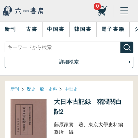
0
新刊
古書
中国書
韓国書
電子書籍
詳細検索
新刊
歴史一般・史料
中世史
大日本古記録 猪隈關白
記2
藤原家實 著、東京大學史料編
纂所 編