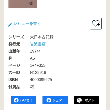
レビューを書く
＋
シリーズ
大日本古記録
発行元
岩波書店
出版年
1974/
判
A5
ページ
1+4+353
六一ID
N123918
ISBN
4000095625
付属品
箱